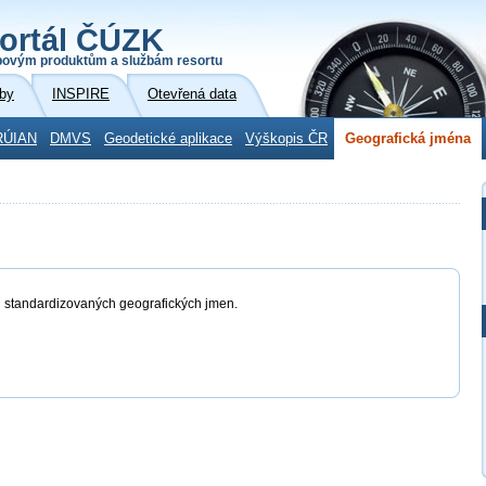
ortál ČÚZK
povým produktům a službám resortu
by
INSPIRE
Otevřená data
RÚIAN
DMVS
Geodetické aplikace
Výškopis ČR
Geografická jména
ů standardizovaných geografických jmen.