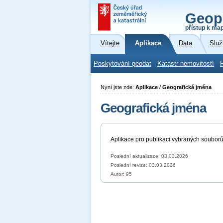
Geop
přístup k ma
Vítejte
Aplikace
Data
Služ
Poskytování geodat
Katastr nemovitostí
Nyní jste zde:
Aplikace / Geografická jména
Geografická jména
Aplikace pro publikaci vybraných soubor
Poslední aktualizace: 03.03.2026
Poslední revize:
03.03.2026
Autor: 95