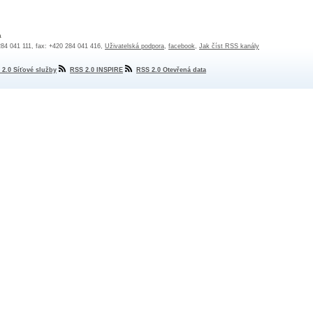
a
 284 041 111, fax: +420 284 041 416,
Uživatelská podpora
,
facebook
,
Jak číst RSS kanály
 2.0 Síťové služby
RSS 2.0 INSPIRE
RSS 2.0 Otevřená data