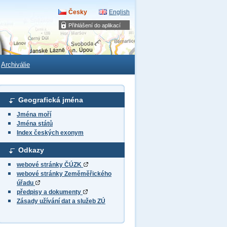
Česky
English
Přihlášení do aplikací
Archiválie
Geografická jména
Jména moří
Jména států
Index českých exonym
Odkazy
webové stránky ČÚZK
webové stránky Zeměměřického
úřadu
předpisy a dokumenty
Zásady užívání dat a služeb ZÚ