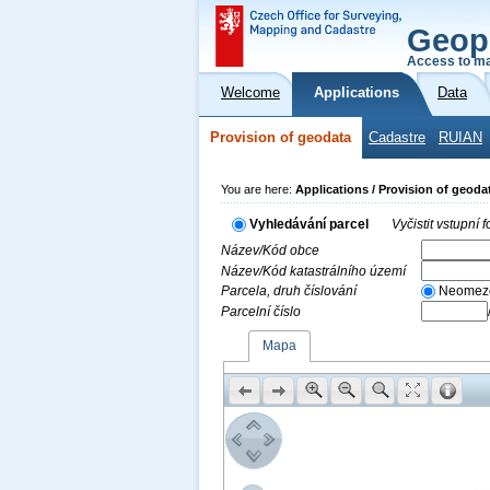
Geop
Access to ma
Welcome
Applications
Data
Provision of geodata
Cadastre
RUIAN
You are here:
Applications / Provision of geoda
Vyhledávání parcel
Vyčistit vstupní
Název/Kód obce
Název/Kód katastrálního území
Parcela, druh číslování
Neomez
Parcelní číslo
Mapa