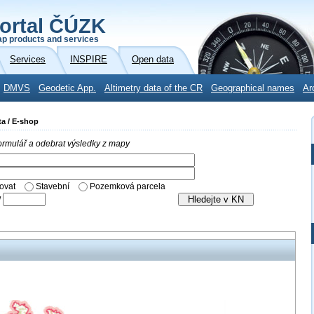
ortal ČÚZK
p products and services
Services
INSPIRE
Open data
DMVS
Geodetic App.
Altimetry data of the CR
Geographical names
Ar
ta / E-shop
 formulář a odebrat výsledky z mapy
ovat
Stavební
Pozemková parcela
/