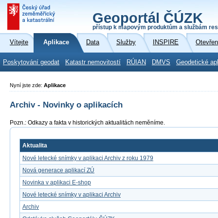
Geoportál ČÚZK
přístup k mapovým produktům a službám res
Vítejte
Aplikace
Data
Služby
INSPIRE
Otevřen
Poskytování geodat
Katastr nemovitostí
RÚIAN
DMVS
Geodetické ap
Nyní jste zde:
Aplikace
Archiv - Novinky o aplikacích
Pozn.: Odkazy a fakta v historických aktualitách neměníme.
Aktualita
Nové letecké snímky v aplikaci Archiv z roku 1979
Nová generace aplikací ZÚ
Novinka v aplikaci E-shop
Nové letecké snímky v aplikaci Archiv
Archiv