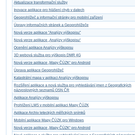
Aktualizace transformační služby
Inovace aplikace pro hlášení chyb v datech
Geoprohlížeč a informační stránky pro mobilní zařízení
Úpravy informačních stránek a Geoprohlížeče
Nová verze aplikace "Analýzy výškopisu"
Nová verze aplikace „Analýzy výškopisu“
Ocenění aplikace Analýzy výškopisu
3D webová služba pro výškopis DMR 4G
Nová verze aplikace „Mapy ČÚZK“ pro Android
Úprava aplikace Geoprohlížeč
Katastrální mapa v aplikaci Analýzy výškopisu
Rozšíření aplikace a nová služba pro vyhledávání jmen z Geografických
názvoslovných seznamů OSN ČR
Aplikace Analýzy výškopisu
Prohlížení LMS v mobilní aplikaci Mapy ČÚZK
Aplikace Archiv leteckých měřických snímků
Mobilní aplikace Mapy ČÚZK pro Windows
Nová verze aplikace „Mapy ČÚZK“ pro Android