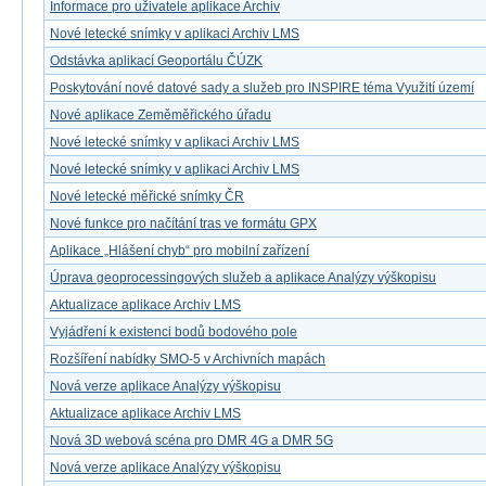
Informace pro uživatele aplikace Archiv
Nové letecké snímky v aplikaci Archiv LMS
Odstávka aplikací Geoportálu ČÚZK
Poskytování nové datové sady a služeb pro INSPIRE téma Využití území
Nové aplikace Zeměměřického úřadu
Nové letecké snímky v aplikaci Archiv LMS
Nové letecké snímky v aplikaci Archiv LMS
Nové letecké měřické snímky ČR
Nové funkce pro načítání tras ve formátu GPX
Aplikace „Hlášení chyb“ pro mobilní zařízení
Úprava geoprocessingových služeb a aplikace Analýzy výškopisu
Aktualizace aplikace Archiv LMS
Vyjádření k existenci bodů bodového pole
Rozšíření nabídky SMO-5 v Archivních mapách
Nová verze aplikace Analýzy výškopisu
Aktualizace aplikace Archiv LMS
Nová 3D webová scéna pro DMR 4G a DMR 5G
Nová verze aplikace Analýzy výškopisu