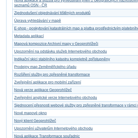
Nová aplikace a služba pro vyhledávání jmen z Geografických názvoslov
seznamů OSN - ČR
Zjednodušení objednávání tištěných produktů
Úprava vyhledávání v mapě
E-shop - poskytování katastrálních map a platba prostřednictvím platebníh
Metadata aplikací
Mapová kompozice Archivní mapy v Geoprohlížeči
Upozornění na odstávku služeb Internetového obchodu
Indikační skici stabilního katastru kompletně zpřístupněny
Prodejny map Zeměměřického úřadu
Rozšíření služby pro zpřesněné transformace
Zveřejnění aplikace pro mobilní zařízení
Nová verze aplikace Geoprohlížeč
Zveřejnění anglické verze Internetového obchodu
Sjednocení přesnosti webové služby pro zpřesněné transformace v rámci
Nové mapové okno
Nový klient Geoprohlížeč
Upozornění uživatelům Internetového obchodu
Nová aplikace Transformace souřadnic