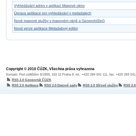
Vyhledávání adres v aplikaci Mapové okno
Úprava aplikace pro vyhledávání v metadatech
Nové mapové služby v mapovém okně a Geoprohlížeči
Nová verze aplikace Metadatový editor
Copyright © 2010 ČÚZK, Všechna práva vyhrazena
Kontakt: Pod sídlištěm 9/1800, 182 11 Praha 8, tel.: +420 284 041 111, fax: +420 284 04
RSS 2.0 Geoportál ČÚZK
RSS 2.0 Aplikace
RSS 2.0 Datové sady
RSS 2.0 Síťové služby
RSS 2.0