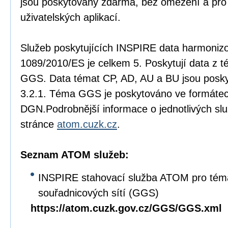
jsou poskytovány zdarma, bez omezení a pro
uživatelských aplikací.
Služeb poskytujících INSPIRE data harmonizo
1089/2010/ES je celkem 5. Poskytují data z 
GGS. Data témat CP, AD, AU a BU jsou posk
3.2.1. Téma GGS je poskytováno ve formáte
DGN.Podrobnější informace o jednotlivých slu
stránce
atom.cuzk.cz
.
Seznam ATOM služeb:
INSPIRE stahovací služba ATOM pro tém
souřadnicových sítí (GGS)
https://atom.cuzk.gov.cz/GGS/GGS.xml