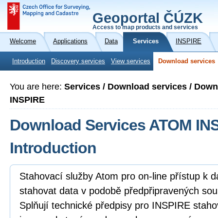
Geoportal ČÚZK
Access to map products and services
Welcome
Applications
Data
Services
INSPIRE
Introduction
Discovery services
View services
Download services
You are here:
Services / Download services / Dow
INSPIRE
Download Services ATOM INS
Introduction
Stahovací služby Atom pro on-line přístup k 
stahovat data v podobě předpřipravených sou
Splňují technické předpisy pro INSPIRE staho