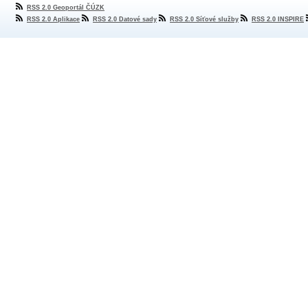
RSS 2.0 Geoportál ČÚZK
RSS 2.0 Aplikace
RSS 2.0 Datové sady
RSS 2.0 Síťové služby
RSS 2.0 INSPIRE