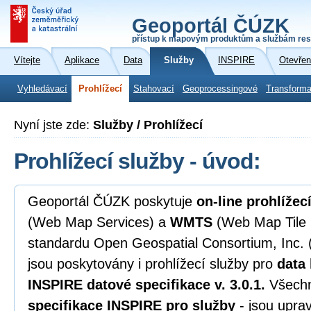
Geoportál ČÚZK
přístup k mapovým produktům a službám res
Vítejte
Aplikace
Data
Služby
INSPIRE
Otevřen
Vyhledávací
Prohlížecí
Stahovací
Geoprocessingové
Transforma
Nyní jste zde:
Služby / Prohlížecí
Prohlížecí služby - úvod:
Geoportál ČÚZK poskytuje
on-line prohlížec
(Web Map Services) a
WMTS
(Web Map Tile 
standardu Open Geospatial Consortium, Inc.
jsou poskytovány i prohlížecí služby pro
data
INSPIRE datové specifikace v. 3.0.1.
Všechn
specifikace INSPIRE pro služby
- jsou upra