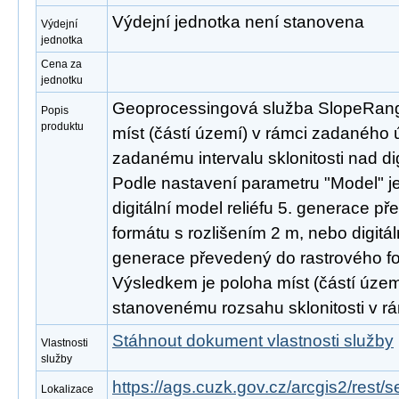
Výdejní jednotka není stanovena
Výdejní
jednotka
Cena za
jednotku
Geoprocessingová služba SlopeRange 
Popis
produktu
míst (částí území) v rámci zadaného 
zadanému intervalu sklonitosti nad di
Podle nastavení parametru "Model" je
digitální model reliéfu 5. generace p
formátu s rozlišením 2 m, nebo digitál
generace převedený do rastrového fo
Výsledkem je poloha míst (částí území
stanovenému rozsahu sklonitosti v r
Stáhnout dokument vlastnosti služby
Vlastnosti
služby
https://ags.cuzk.gov.cz/arcgis2/res
Lokalizace