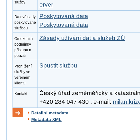
služby
erver
Poskytovaná data
Datové sady
poskytované
Poskytovaná data
službou
Zásady užívání dat a služeb ZÚ
Omezení a
podmínky
přístupu a
použití
Spustit službu
Prohlížení
služby ve
veřejném
klientu
Český úřad zeměměřický a katastrální, 
Kontakt
+420 284 047 430 , e-mail:
milan.kri
Detailní metadata
Metadata XML