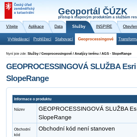
Geoportál ČÚZK
přístup k mapovým produktům a službám res
Vítejte
Aplikace
Data
Služby
INSPIRE
Otevřen
Vyhledávací
Prohlížecí
Stahovací
Geoprocessingové
Transform
Nyní jste zde:
Služby / Geoprocessingové / Analýzy terénu / AGS - SlopeRange
GEOPROCESSINGOVÁ SLUŽBA Esri A
SlopeRange
Informace o produktu
GEOPROCESSINGOVÁ SLUŽBA Esri 
Název
SlopeRange
Obchodní kód není stanoven
Obchodní
kód