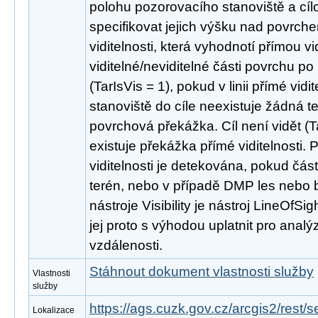
polohu pozorovacího stanoviště a cíl
specifikovat jejich výšku nad povrche
viditelnosti, která vyhodnotí přímou vid
viditelné/neviditelné části povrchu po z
(TarIsVis = 1), pokud v linii přímé vid
stanoviště do cíle neexistuje žádná 
povrchová překážka. Cíl není vidět (T
existuje překážka přímé viditelnosti. 
viditelnosti je detekována, pokud část
terén, nebo v případě DMP les nebo 
nástroje Visibility je nástroj LineOfSig
jej proto s výhodou uplatnit pro analýz
vzdálenosti.
Stáhnout dokument vlastnosti služby
Vlastnosti
služby
https://ags.cuzk.gov.cz/arcgis2/rest/
Lokalizace