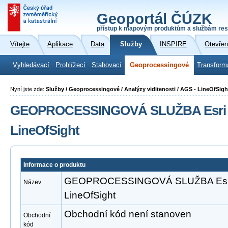
Geoportál ČÚZK
přístup k mapovým produktům a službám res
Vítejte
Aplikace
Data
Služby
INSPIRE
Otevřen
Vyhledávací
Prohlížecí
Stahovací
Geoprocessingové
Transform
Nyní jste zde:
Služby / Geoprocessingové / Analýzy viditenosti / AGS - LineOfSigh
GEOPROCESSINGOVÁ SLUŽBA Esri A
LineOfSight
Informace o produktu
GEOPROCESSINGOVÁ SLUŽBA Esri 
Název
LineOfSight
Obchodní kód není stanoven
Obchodní
kód