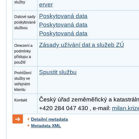
služby
erver
Poskytovaná data
Datové sady
poskytované
Poskytovaná data
službou
Poskytovaná data
Zásady užívání dat a služeb ZÚ
Omezení a
podmínky
přístupu a
použití
Spustit službu
Prohlížení
služby ve
veřejném
klientu
Český úřad zeměměřický a katastrální, 
Kontakt
+420 284 047 430 , e-mail:
milan.kri
Detailní metadata
Metadata XML