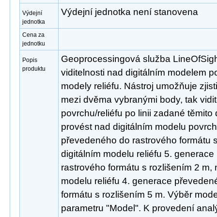
Výdejní jednotka není stanovena
Výdejní
jednotka
Cena za
jednotku
Geoprocessingová služba LineOfSight
Popis
produktu
viditelnosti nad digitálním modelem p
modely reliéfu. Nástroj umožňuje zjisti
mezi dvěma vybranými body, tak vidite
povrchu/reliéfu po linii zadané těmit
provést nad digitálním modelu povrc
převedeného do rastrového formátu s
digitálním modelu reliéfu 5. generac
rastrového formátu s rozlišením 2 m, 
modelu reliéfu 4. generace převeden
formátu s rozlišením 5 m. Výběr mode
parametru "Model". K provedení analý