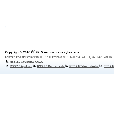
Copyright © 2010 ČÚZK, Všechna práva vyhrazena
Kontakt: Pod sídlištěm 9/1800, 182 11 Praha 8, tel.: +420 284 041 111, fax: +420 284 04
RSS 2.0 Geoportál ČÚZK
RSS 2.0 Aplikace
RSS 2.0 Datové sady
RSS 2.0 Síťové služby
RSS 2.0