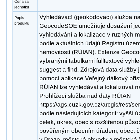
Cena za
jednotku
Vyhledávací (geokódovací) služba n
Popis
produktu
GeocodeSOE umožňuje dosažení jed
vyhledávání a lokalizace v různých 
podle aktuálních údajů Registru územn
nemovitostí (RÚIAN). Extenze Geoco
vybranými tabulkami fulltextové vyhl
suggest a find. Zdrojová data služby
pomocí aplikace Veřejný dálkový pří
RÚIAN lze vyhledávat a lokalizovat 
Prohlížecí služba nad daty RÚIAN
https://ags.cuzk.gov.cz/arcgis/rest/
podle následujících kategorií: vyšš
celek, okres, obec s rozšířenou půso
pověřeným obecním úřadem, obec, čá
v Praze, městské obvody a městské čá