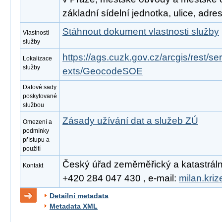
základní sídelní jednotka, ulice, adre
Stáhnout dokument vlastnosti služby
Vlastnosti
služby
https://ags.cuzk.gov.cz/arcgis/rest/
Lokalizace
služby
exts/GeocodeSOE
Datové sady
poskytované
službou
Zásady užívání dat a služeb ZÚ
Omezení a
podmínky
přístupu a
použití
Český úřad zeměměřický a katastrální, 
Kontakt
+420 284 047 430 , e-mail:
milan.kri
Detailní metadata
Metadata XML