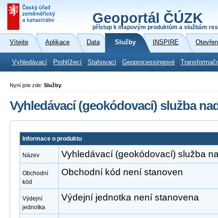
Geoportál ČÚZK
přístup k mapovým produktům a službám res
Vítejte
Aplikace
Data
Služby
INSPIRE
Otevřen
Vyhledávací
Prohlížecí
Stahovací
Geoprocessingové
Transformač
Nyní jste zde:
Služby
Vyhledávací (geokódovací) služba na
Informace o produktu
Vyhledávací (geokódovací) služba n
Název
Obchodní kód není stanoven
Obchodní
kód
Výdejní jednotka není stanovena
Výdejní
jednotka