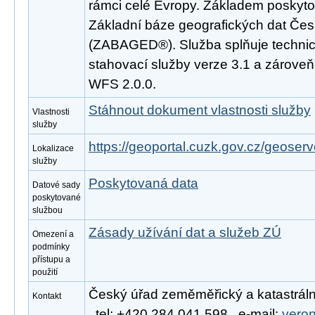
rámci celé Evropy. Základem poskyto
Základní báze geografických dat Čes
(ZABAGED®). Služba splňuje techni
stahovací služby verze 3.1 a zárove
WFS 2.0.0.
Stáhnout dokument vlastnosti služby
Vlastnosti
služby
https://geoportal.cuzk.gov.cz/geoserv
Lokalizace
služby
Poskytovaná data
Datové sady
poskytované
službou
Zásady užívání dat a služeb ZÚ
Omezení a
podmínky
přístupu a
použití
Český úřad zeměměřický a katastráln
Kontakt
, tel: +420 284 041 598 , e-mail:
vero