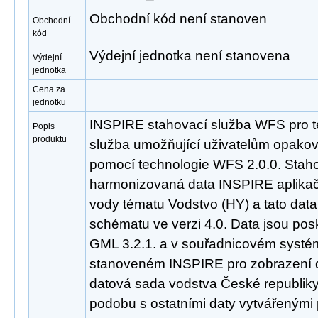
Obchodní kód není stanoven
Obchodní
kód
Výdejní jednotka není stanovena
Výdejní
jednotka
Cena za
jednotku
INSPIRE stahovací služba WFS pro t
Popis
produktu
služba umožňující uživatelům opakov
pomocí technologie WFS 2.0.0. Staho
harmonizovaná data INSPIRE aplika
vody tématu Vodstvo (HY) a tato dat
schématu ve verzi 4.0. Data jsou po
GML 3.2.1. a v souřadnicovém sys
stanoveném INSPIRE pro zobrazení d
datová sada vodstva České republiky
podobu s ostatními daty vytvářenými