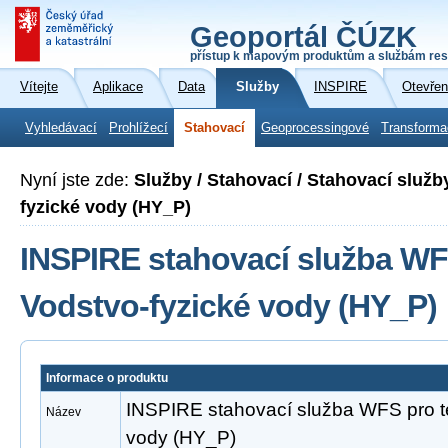
Geoportál ČÚZK
přístup k mapovým produktům a službám res
Vítejte
Aplikace
Data
Služby
INSPIRE
Otevřen
Vyhledávací
Prohlížecí
Stahovací
Geoprocessingové
Transforma
Nyní jste zde:
Služby / Stahovací / Stahovací služ
fyzické vody (HY_P)
INSPIRE stahovací služba WF
Vodstvo-fyzické vody (HY_P)
Informace o produktu
INSPIRE stahovací služba WFS pro t
Název
vody (HY_P)