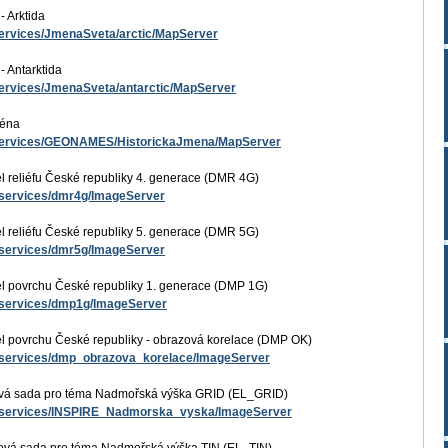
 Arktida
t/services/JmenaSveta/arctic/MapServer
 Antarktida
t/services/JmenaSveta/antarctic/MapServer
ména
st/services/GEONAMES/HistorickaJmena/MapServer
l reliéfu České republiky 4. generace (DMR 4G)
st/services/dmr4g/ImageServer
l reliéfu České republiky 5. generace (DMR 5G)
st/services/dmr5g/ImageServer
el povrchu České republiky 1. generace (DMP 1G)
st/services/dmp1g/ImageServer
l povrchu České republiky - obrazová korelace (DMP OK)
st/services/dmp_obrazova_korelace/ImageServer
vá sada pro téma Nadmořská výška GRID (EL_GRID)
est/services/INSPIRE_Nadmorska_vyska/ImageServer