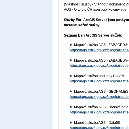
(Vlastnosti služby - Stáhnout dokument 
AGS - Ortofoto ČR jsou publikovány
zde
.
Služby Esri ArcGIS Server jsou poskyto
metadat každé služby.
Seznam Esri ArcGIS Server služeb:
Mapová služba AGS - ZABAGED® -
https://ags.cuzk.gov.cz/arcgis/r
Mapová služba AGS - ZABAGED® - 
https://ags.cuzk.gov.cz/arcgis/r
Mapová služba nad daty RÚIAN
https://ags.cuzk.gov.cz/arcgis/re
Mapová služba AGS - GEONAMES
https://ags.cuzk.gov.cz/arcgis/r
Mapová služba AGS - Bodová pole
https://ags.cuzk.gov.cz/arcgis/res
Mapová služba AGS - Data50
https://ags.cuzk.gov.cz/arcgis/res