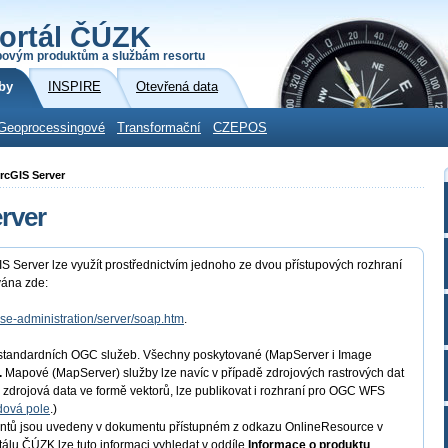
ortál ČÚZK
povým produktům a službám resortu
by
INSPIRE
Otevřená data
Geoprocessingové
Transformační
CZEPOS
ArcGIS Server
rver
S Server lze využít prostřednictvím jednoho ze dvou přístupových rozhraní
vána zde:
rise-administration/server/soap.htm
.
ě standardních OGC služeb. Všechny poskytované (MapServer i Image
.
Mapové (MapServer) služby lze navíc v případě zdrojových rastrových dat
 zdrojová data ve formě vektorů, lze publikovat i rozhraní pro OGC WFS
ová pole
.)
lientů jsou uvedeny v dokumentu přístupném z odkazu OnlineResource v
lu ČÚZK lze tuto informaci vyhledat v oddíle
Informace o produktu