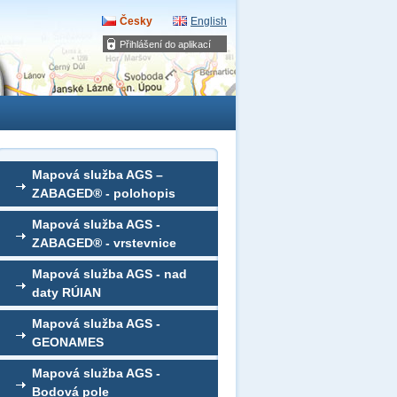
Česky
English
Přihlášení do aplikací
Mapová služba AGS –
ZABAGED® - polohopis
Mapová služba AGS -
ZABAGED® - vrstevnice
Mapová služba AGS - nad
daty RÚIAN
Mapová služba AGS -
GEONAMES
Mapová služba AGS -
Bodová pole