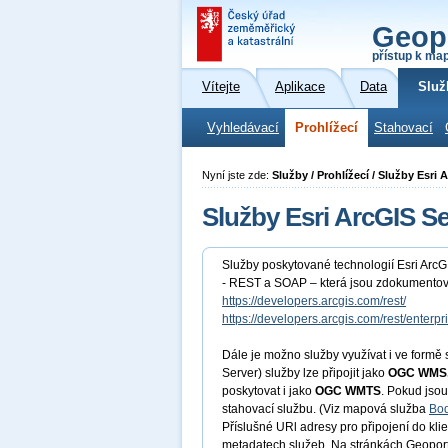
Geop
přístup k ma
Vítejte
Aplikace
Data
Služ
Vyhledávací
Prohlížecí
Stahovací
Nyní jste zde:
Služby / Prohlížecí / Služby Esri 
Služby Esri ArcGIS Se
Služby poskytované technologií Esri ArcGI
- REST a SOAP – která jsou zdokumento
https://developers.arcgis.com/rest/
https://developers.arcgis.com/rest/enterp
Dále je možno služby využívat i ve form
Server) služby lze připojit jako
OGC WMS
poskytovat i jako
OGC WMTS
. Pokud jsou
stahovací službu. (Viz mapová služba
Bod
Příslušné URl adresy pro připojení do k
metadatech služeb. Na stránkách Geoportá