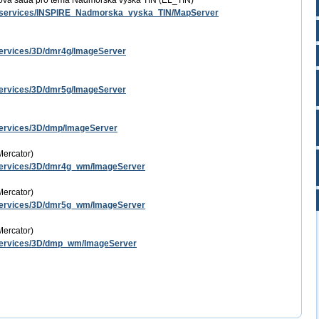
ová sada pro téma Nadmořská výška TIN (EL_TIN)
est/services/INSPIRE_Nadmorska_vyska_TIN/MapServer
t/services/3D/dmr4g/ImageServer
t/services/3D/dmr5g/ImageServer
t/services/3D/dmp/ImageServer
ercator)
t/services/3D/dmr4g_wm/ImageServer
ercator)
t/services/3D/dmr5g_wm/ImageServer
ercator)
t/services/3D/dmp_wm/ImageServer