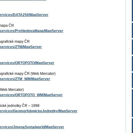
t/services/DATA250/MapServer
 mapa ČR
st/services/PrehledovaMapa/MapServer
ografické mapy ČR
t/services/ZTM/MapServer
est/services/ORTOFOTO/MapServer
ografické mapy ČR (Web Mercator)
st/services/ZTM_WM/MapServer
(Web Mercator)
est/services/ORTOFOTO_WM/MapServer
ické jednotky ČR – 1998
t/services/GeomorfologickeJednotky/MapServer
t/services/JmenaSveta/world/MapServer