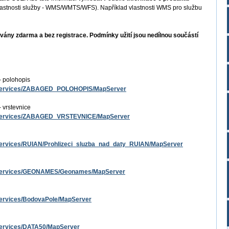
Vlastnosti služby - WMS/WMTS/WFS). Například vlastnosti WMS pro službu
vány zdarma a bez registrace. Podmínky užití jsou nedílnou součástí
 polohopis
est/services/ZABAGED_POLOHOPIS/MapServer
vrstevnice
est/services/ZABAGED_VRSTEVNICE/MapServer
st/services/RUIAN/Prohlizeci_sluzba_nad_daty_RUIAN/MapServer
est/services/GEONAMES/Geonames/MapServer
t/services/BodovaPole/MapServer
t/services/DATA50/MapServer