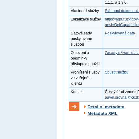
1.1.1. a 1.3.0.
Vlastnosti služby
Stáhnout dokument v
Lokalizace služby
https://ags.cuzk.
uest=GetCapabilit
Datové sady
Poskytovaná data
poskytované
službou
Omezení a
Zásady užívání dat 
podmínky
přístupu a použití
Prohlížení služby
Spustit službu
ve veřejném
klientu
Kontakt
Český úřad zeměměřic
pavel.srovnal@cuzk
Detailní metadata
Metadata XML