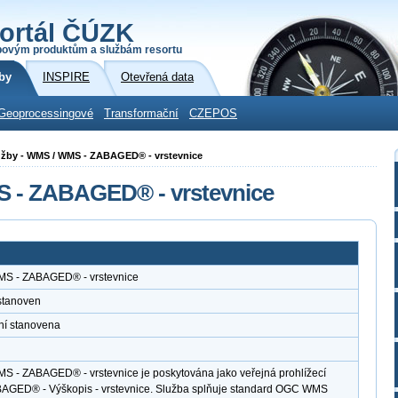
ortál ČÚZK
povým produktům a službám resortu
by
INSPIRE
Otevřená data
Geoprocessingové
Transformační
CZEPOS
 služby - WMS / WMS - ZABAGED® - vrstevnice
MS - ZABAGED® - vrstevnice
WMS - ZABAGED® - vrstevnice
stanoven
ní stanovena
MS - ZABAGED® - vrstevnice je poskytována jako veřejná prohlížecí
BAGED® - Výškopis - vrstevnice. Služba splňuje standard OGC WMS