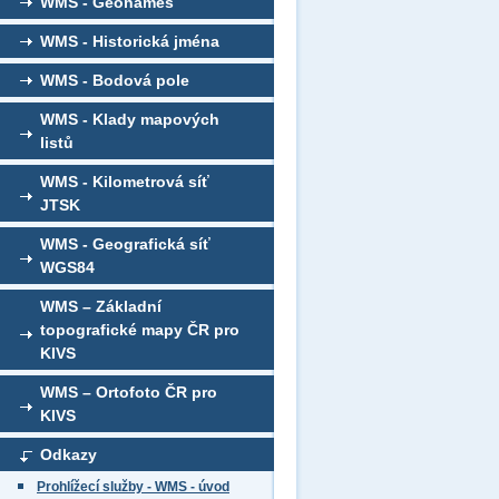
WMS - Geonames
WMS - Historická jména
WMS - Bodová pole
WMS - Klady mapových
listů
WMS - Kilometrová síť
JTSK
WMS - Geografická síť
WGS84
WMS – Základní
topografické mapy ČR pro
KIVS
WMS – Ortofoto ČR pro
KIVS
Odkazy
Prohlížecí služby - WMS - úvod