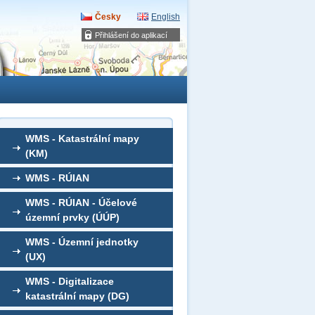
Česky
English
Přihlášení do aplikací
WMS - Katastrální mapy
(KM)
WMS - RÚIAN
WMS - RÚIAN - Účelové
územní prvky (ÚÚP)
WMS - Územní jednotky
(UX)
WMS - Digitalizace
katastrální mapy (DG)