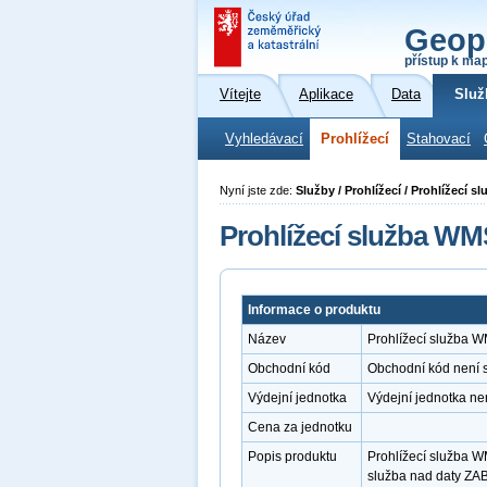
Geop
přístup k ma
Vítejte
Aplikace
Data
Služ
Vyhledávací
Prohlížecí
Stahovací
Nyní jste zde:
Služby / Prohlížecí / Prohlížecí
Prohlížecí služba W
Informace o produktu
Název
Prohlížecí služba 
Obchodní kód
Obchodní kód není 
Výdejní jednotka
Výdejní jednotka ne
Cena za jednotku
Popis produktu
Prohlížecí služba W
služba nad daty ZA