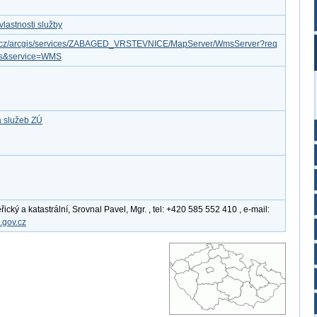
lastnosti služby
gov.cz/arcgis/services/ZABAGED_VRSTEVNICE/MapServer/WmsServer?req
ies&service=WMS
a služeb ZÚ
ký a katastrální, Srovnal Pavel, Mgr. , tel: +420 585 552 410 , e-mail:
.gov.cz