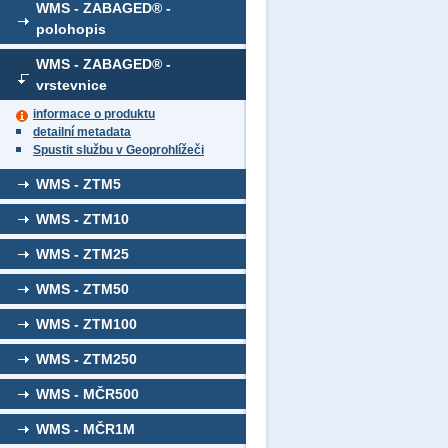
WMS - ZABAGED® -
polohopis
WMS - ZABAGED® -
vrstevnice
informace o produktu
detailní metadata
Spustit službu v Geoprohlížeči
WMS - ZTM5
WMS - ZTM10
WMS - ZTM25
WMS - ZTM50
WMS - ZTM100
WMS - ZTM250
WMS - MČR500
WMS - MČR1M