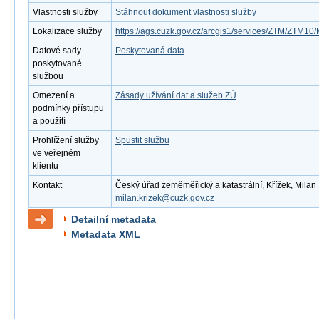
Vlastnosti služby
Stáhnout dokument vlastnosti služby
Lokalizace služby
https://ags.cuzk.gov.cz/arcgis1/services/ZTM/ZTM
Datové sady
Poskytovaná data
poskytované
službou
Omezení a
Zásady užívání dat a služeb ZÚ
podmínky přístupu
a použití
Prohlížení služby
Spustit službu
ve veřejném
klientu
Kontakt
Český úřad zeměměřický a katastrální, Křížek, Milan ,
milan.krizek@cuzk.gov.cz
Detailní metadata
Metadata XML