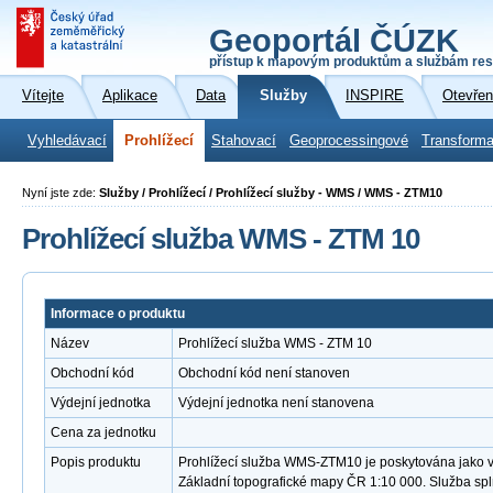
Geoportál ČÚZK
přístup k mapovým produktům a službám res
Vítejte
Aplikace
Data
Služby
INSPIRE
Otevřen
Vyhledávací
Prohlížecí
Stahovací
Geoprocessingové
Transforma
Nyní jste zde:
Služby / Prohlížecí / Prohlížecí služby - WMS / WMS - ZTM10
Prohlížecí služba WMS - ZTM 10
Informace o produktu
Název
Prohlížecí služba WMS - ZTM 10
Obchodní kód
Obchodní kód není stanoven
Výdejní jednotka
Výdejní jednotka není stanovena
Cena za jednotku
Popis produktu
Prohlížecí služba WMS-ZTM10 je poskytována jako ve
Základní topografické mapy ČR 1:10 000. Služba sp