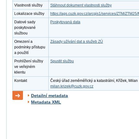
Vlastnosti služby
Stáhnout dokument vlastnosti služby
Lokalizace služby
https://ags.cuzk.gov.cz/arcgis1/services/ZTM/ZTM
Datové sady
Poskytovaná data
poskytované
službou
Omezení a
Zásady užívání dat a služeb ZÚ
podmínky přístupu
a použití
Prohlížení služby
Spustit službu
ve veřejném
klientu
Kontakt
Český úřad zeměměřický a katastrální, Křížek, Milan ,
milan.krizek@cuzk.gov.cz
Detailní metadata
Metadata XML