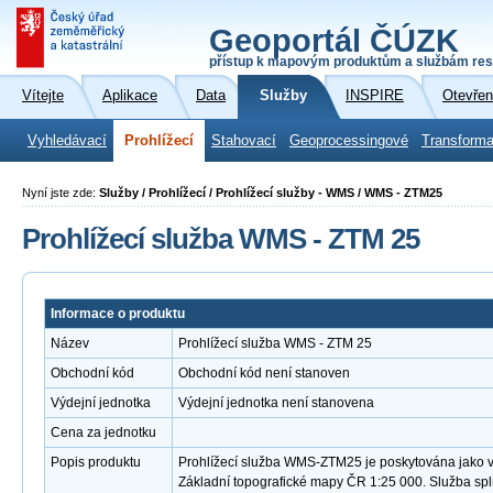
Geoportál ČÚZK
přístup k mapovým produktům a službám res
Vítejte
Aplikace
Data
Služby
INSPIRE
Otevřen
Vyhledávací
Prohlížecí
Stahovací
Geoprocessingové
Transforma
Nyní jste zde:
Služby / Prohlížecí / Prohlížecí služby - WMS / WMS - ZTM25
Prohlížecí služba WMS - ZTM 25
Informace o produktu
Název
Prohlížecí služba WMS - ZTM 25
Obchodní kód
Obchodní kód není stanoven
Výdejní jednotka
Výdejní jednotka není stanovena
Cena za jednotku
Popis produktu
Prohlížecí služba WMS-ZTM25 je poskytována jako ve
Základní topografické mapy ČR 1:25 000. Služba sp