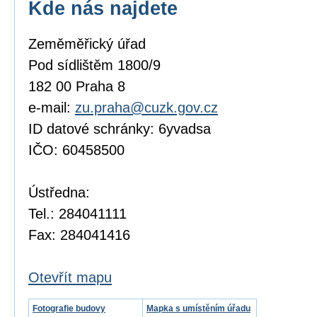
Kde nás najdete
Zeměměřický úřad
Pod sídlištěm 1800/9
182 00 Praha 8
e-mail:
zu.praha@cuzk.gov.cz
ID datové schránky: 6yvadsa
IČO: 60458500
Ústředna:
Tel.: 284041111
Fax: 284041416
Otevřít mapu
Fotografie budovy
Mapka s umístěním úřadu