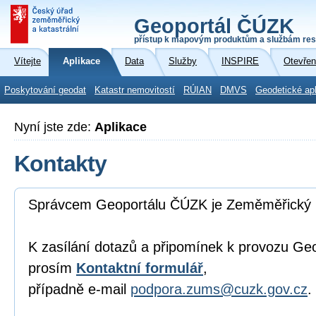
Geoportál ČÚZK
přístup k mapovým produktům a službám res
Vítejte
Aplikace
Data
Služby
INSPIRE
Otevřen
Poskytování geodat
Katastr nemovitostí
RÚIAN
DMVS
Geodetické ap
Nyní jste zde:
Aplikace
Kontakty
Správcem Geoportálu ČÚZK je Zeměměřický 
K zasílání dotazů a připomínek k provozu Ge
prosím
Kontaktní formulář
,
případně e-mail
podpora.zums@cuzk.gov.cz
.