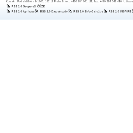
Kontakt: Pod sídlištěm 9/1800, 182 11 Praha 8, tel.: +420 284 041 111, fax: +420 284 041 416,
Uživate
RSS 2.0 Geoportál ČÚZK
RSS 2.0 Aplikace
RSS 2.0 Datové sady
RSS 2.0 Síťové služby
RSS 2.0 INSPIRE