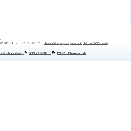
a
 284 041 111, fax: +420 284 041 416,
Uživatelská podpora
,
facebook
,
Jak číst RSS kanály
 2.0 Síťové služby
RSS 2.0 INSPIRE
RSS 2.0 Otevřená data