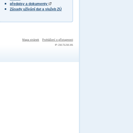
předpisy a dokumenty
Zásady užívání dat a služeb ZÚ
Mapa stránek
Prohlášení o přístupnosti
IP: 216.73.216.191