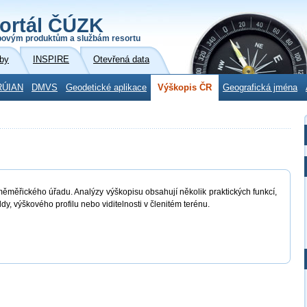
ortál ČÚZK
povým produktům a službám resortu
by
INSPIRE
Otevřená data
RÚIAN
DMVS
Geodetické aplikace
Výškopis ČR
Geografická jména
měměřického úřadu. Analýzy výškopisu obsahují několik praktických funkcí,
dy, výškového profilu nebo viditelnosti v členitém terénu.