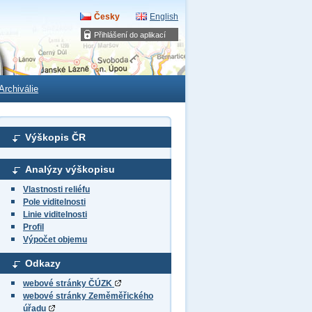
Česky
English
Přihlášení do aplikací
Archiválie
Výškopis ČR
Analýzy výškopisu
Vlastnosti reliéfu
Pole viditelnosti
Linie viditelnosti
Profil
Výpočet objemu
Odkazy
webové stránky ČÚZK
webové stránky Zeměměřického
úřadu