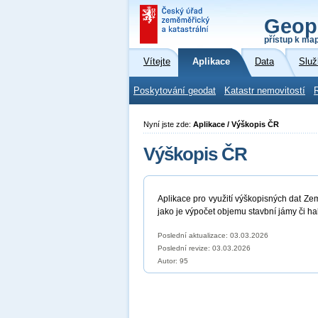
Geop
přístup k ma
Vítejte
Aplikace
Data
Služ
Poskytování geodat
Katastr nemovitostí
Nyní jste zde:
Aplikace / Výškopis ČR
Výškopis ČR
Aplikace pro využití výškopisných dat Ze
jako je výpočet objemu stavbní jámy či hal
Poslední aktualizace: 03.03.2026
Poslední revize:
03.03.2026
Autor: 95