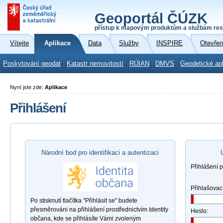
Geoportál ČÚZK
přístup k mapovým produktům a službám res
Vítejte
Aplikace
Data
Služby
INSPIRE
Otevřen
Poskytování geodat
Katastr nemovitostí
RÚIAN
DMVS
Geodetické ap
Nyní jste zde:
Aplikace
Přihlášení
Národní bod pro identifikaci a autentizaci
Přihlášení 
Přihlašovac
Po stisknutí tlačítka "Přihlásit se" budete
přesměrováni na přihlášení prostřednictvím Identity
Heslo:
občana, kde se přihlásíte Vámi zvoleným