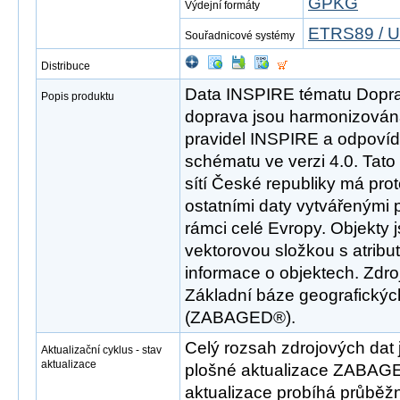
GPKG
Výdejní formáty
ETRS89 / U
Souřadnicové systémy
Distribuce
Data INSPIRE tématu Doprav
Popis produktu
doprava jsou harmonizován
pravidel INSPIRE a odpovíd
schématu ve verzi 4.0. Tat
sítí České republiky má pro
ostatními daty vytvářenými 
rámci celé Evropy. Objekty 
vektorovou složkou s atribut
informace o objektech. Zdr
Základní báze geografickýc
(ZABAGED®).
Celý rozsah zdrojových dat 
Aktualizační cyklus - stav
aktualizace
plošné aktualizace ZABAGE
aktualizace probíhá průběž