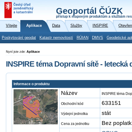
Geoportál ČÚZK
přístup k mapovým produktům a službám res
Vítejte
Aplikace
Data
Služby
INSPIRE
Otevřen
Poskytování geodat
Katastr nemovitostí
RÚIAN
DMVS
Geodetické ap
Nyní jste zde:
Aplikace
INSPIRE téma Dopravní sítě - letecká
Informace o produktu
Název
INSPIRE téma Dopr
633151
Obchodní kód
stát
Výdejní jednotka
Bez poplat
Cena za jednotku