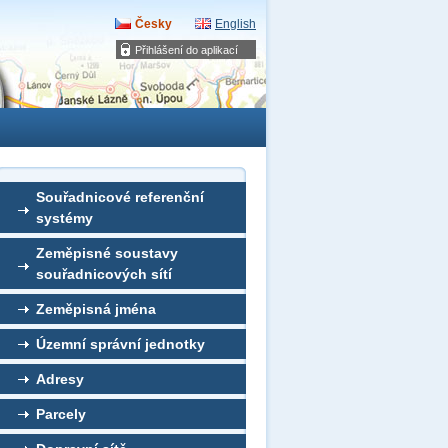
Česky
English
Přihlášení do aplikací
Souřadnicové referenční
systémy
Zeměpisné soustavy
souřadnicových sítí
Zeměpisná jména
Územní správní jednotky
Adresy
Parcely