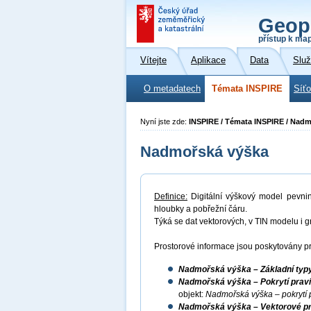
Geop
přístup k ma
Vítejte
Aplikace
Data
Slu
O metadatech
Témata INSPIRE
Síť
Nyní jste zde:
INSPIRE / Témata INSPIRE / Nad
Nadmořská výška
Definice:
Digitální výškový model pevni
hloubky a pobřežní čáru.
Týká se dat vektorových, v TIN modelu i g
Prostorové informace jsou poskytovány pr
Nadmořská výška – Základní typy
Nadmořská výška – Pokrytí pravid
objekt:
Nadmořská výška – pokrytí 
Nadmořská výška – Vektorové prv