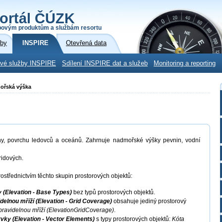
ortál ČÚZK
povým produktům a službám resortu
žby
INSPIRE
Otevřená data
ové služby INSPIRE
Sdílení INSPIRE dat a služeb
Monitoring a reporting
mořská výška
ny, povrchu ledovců a oceánů. Zahrnuje nadmořské výšky pevnin, vodní
ridových.
ostřednictvím těchto skupin prostorových objektů:
 (Elevation - Base Types)
bez typů prostorových objektů.
elnou mříží (Elevation - Grid Coverage)
obsahuje jediný prostorový
pravidelnou mříží (ElevationGridCoverage)
.
ky (Elevation - Vector Elements)
s typy prostorových objektů:
Kóta