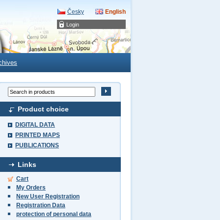
Česky
English
Login
chives
Product choice
DIGITAL DATA
PRINTED MAPS
PUBLICATIONS
Links
Cart
My Orders
New User Registration
Registration Data
protection of personal data