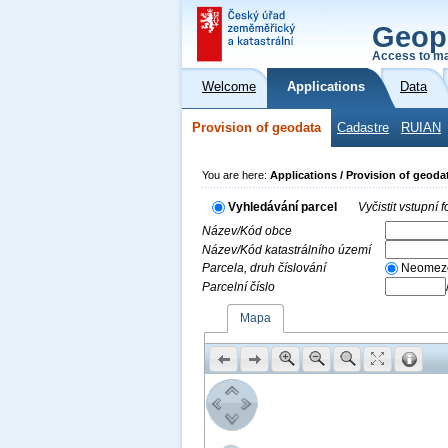
Geop
Access to ma
Welcome
Applications
Data
Provision of geodata
Cadastre
RUIAN
You are here:
Applications / Provision of geoda
Vyhledávání parcel
Vyčistit vstupní
Název/Kód obce
Název/Kód katastrálního území
Parcela, druh číslování
Neomez
Parcelní číslo
Mapa