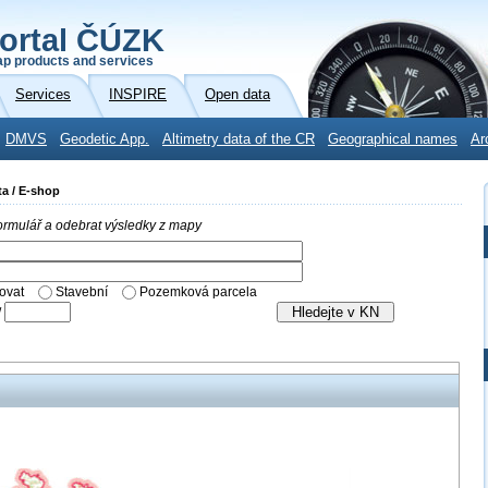
ortal ČÚZK
p products and services
Services
INSPIRE
Open data
DMVS
Geodetic App.
Altimetry data of the CR
Geographical names
Ar
ta / E-shop
 formulář a odebrat výsledky z mapy
ovat
Stavební
Pozemková parcela
/