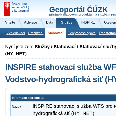
Geoportál ČÚZK
přístup k mapovým produktům a službám res
Vítejte
Aplikace
Data
Služby
INSPIRE
Otevřen
Vyhledávací
Prohlížecí
Stahovací
Geoprocessingové
Transforma
Nyní jste zde:
Služby / Stahovací / Stahovací služb
(HY_NET)
INSPIRE stahovací služba WF
Vodstvo-hydrografická síť (
Informace o produktu
INSPIRE stahovací služba WFS pro 
Název
hydrografická síť (HY_NET)