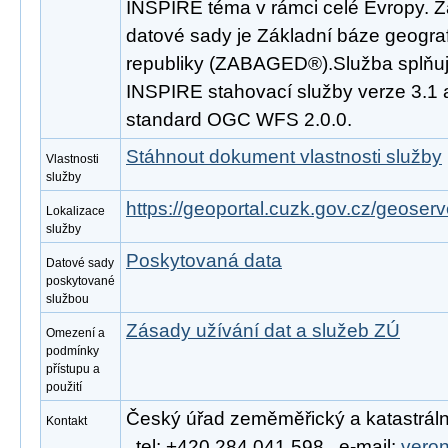
INSPIRE téma v rámci celé Evropy. 
datové sady je Základní báze geogra
republiky (ZABAGED®).Služba splňuj
INSPIRE stahovací služby verze 3.1 
standard OGC WFS 2.0.0.
Stáhnout dokument vlastnosti služby
Vlastnosti
služby
https://geoportal.cuzk.gov.cz/geoserv
Lokalizace
služby
Poskytovaná data
Datové sady
poskytované
službou
Zásady užívání dat a služeb ZÚ
Omezení a
podmínky
přístupu a
použití
Český úřad zeměměřický a katastráln
Kontakt
, tel: +420 284 041 598 , e-mail:
vero