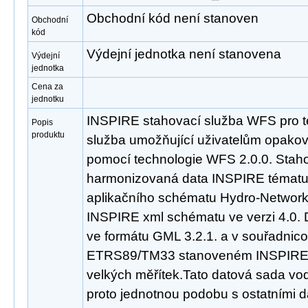
Obchodní kód není stanoven
Obchodní
kód
Výdejní jednotka není stanovena
Výdejní
jednotka
Cena za
jednotku
INSPIRE stahovací služba WFS pro t
Popis
produktu
služba umožňující uživatelům opakov
pomocí technologie WFS 2.0.0. Staho
harmonizovaná data INSPIRE tématu
aplikačního schématu Hydro-Network,
INSPIRE xml schématu ve verzi 4.0. 
ve formátu GML 3.2.1. a v souřadni
ETRS89/TM33 stanoveném INSPIRE p
velkých měřítek.Tato datová sada vo
proto jednotnou podobu s ostatními d