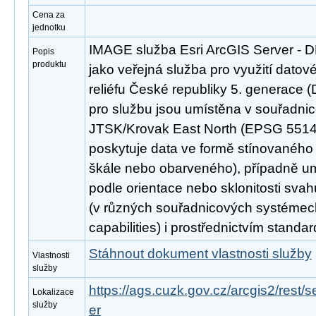
Cena za
jednotku
IMAGE služba Esri ArcGIS Server - 
Popis
produktu
jako veřejná služba pro využití datov
reliéfu České republiky 5. generace 
pro službu jsou umístěna v souřadn
JTSK/Krovak East North (EPSG 5514)
poskytuje data ve formě stínovaného 
škále nebo obarveného), případně um
podle orientace nebo sklonitosti svah
(v různých souřadnicových systémec
capabilities) i prostřednictvím stand
Stáhnout dokument vlastnosti služby
Vlastnosti
služby
https://ags.cuzk.gov.cz/arcgis2/rest
Lokalizace
služby
er