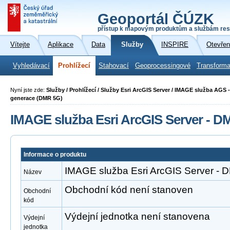
Geoportál ČÚZK
přístup k mapovým produktům a službám res
Vítejte
Aplikace
Data
Služby
INSPIRE
Otevřen
Vyhledávací
Prohlížecí
Stahovací
Geoprocessingové
Transforma
Nyní jste zde:
Služby / Prohlížecí / Služby Esri ArcGIS Server / IMAGE služba AGS -
generace (DMR 5G)
IMAGE služba Esri ArcGIS Server - 
Informace o produktu
IMAGE služba Esri ArcGIS Server -
Název
Obchodní kód není stanoven
Obchodní
kód
Výdejní jednotka není stanovena
Výdejní
jednotka