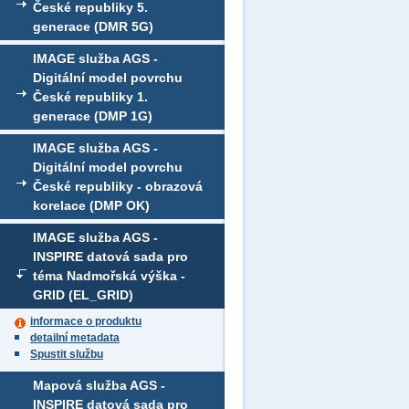
České republiky 5.
generace (DMR 5G)
IMAGE služba AGS -
Digitální model povrchu
České republiky 1.
generace (DMP 1G)
IMAGE služba AGS -
Digitální model povrchu
České republiky - obrazová
korelace (DMP OK)
IMAGE služba AGS -
INSPIRE datová sada pro
téma Nadmořská výška -
GRID (EL_GRID)
informace o produktu
detailní metadata
Spustit službu
Mapová služba AGS -
INSPIRE datová sada pro