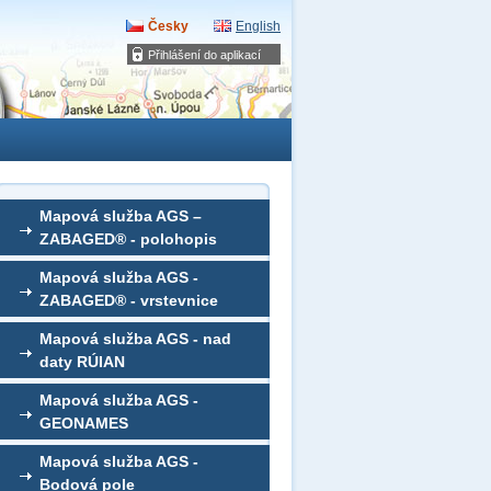
Česky
English
Přihlášení do aplikací
Mapová služba AGS –
ZABAGED® - polohopis
Mapová služba AGS -
ZABAGED® - vrstevnice
Mapová služba AGS - nad
daty RÚIAN
Mapová služba AGS -
GEONAMES
Mapová služba AGS -
Bodová pole