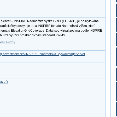
S Server – INSPIRE Nadmořská výška GRID (EL GRID) je poskytována
hraní služby poskytuje data INSPIRE tématu Nadmořská výška, která
chématu ElevationGridCoverage. Data jsou vizualizovaná podle INSPIRE
u lze využít i prostřednictvím standardu WMS.
osti služby
arcgis2/rest/services/INSPIRE_Nadmorska_vyska/ImageServer
žeb ZÚ