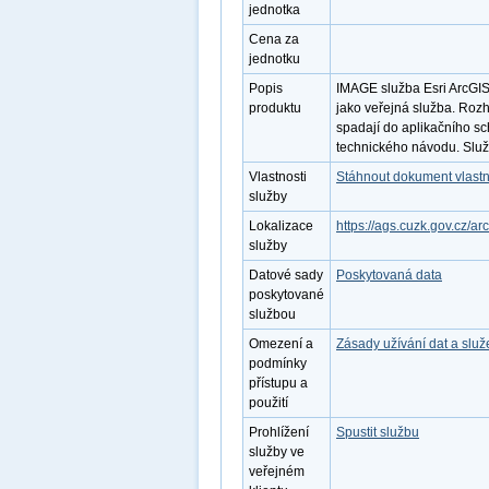
jednotka
Cena za
jednotku
Popis
IMAGE služba Esri ArcGI
produktu
jako veřejná služba. Roz
spadají do aplikačního s
technického návodu. Služb
Vlastnosti
Stáhnout dokument vlastn
služby
Lokalizace
https://ags.cuzk.gov.cz/
služby
Datové sady
Poskytovaná data
poskytované
službou
Omezení a
Zásady užívání dat a slu
podmínky
přístupu a
použití
Prohlížení
Spustit službu
služby ve
veřejném