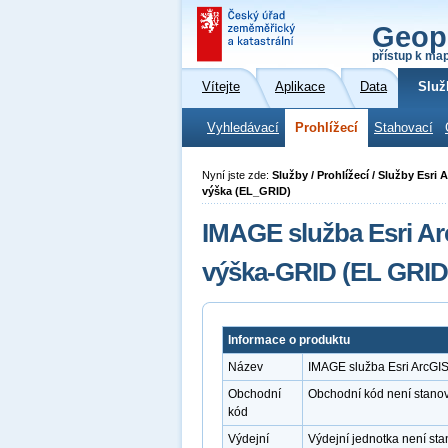
Geop
přístup k ma
Vítejte
Aplikace
Data
Služ
Vyhledávací
Prohlížecí
Stahovací
Nyní jste zde:
Služby / Prohlížecí / Služby Esr
výška (EL_GRID)
IMAGE služba Esri A
výška-GRID (EL GRID
Informace o produktu
Název
IMAGE služba Esri ArcGI
Obchodní
Obchodní kód není stano
kód
Výdejní
Výdejní jednotka není st