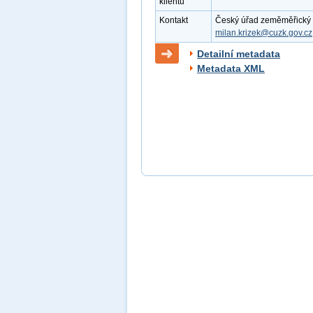
klientu
Kontakt
Český úřad zeměměřický a k
milan.krizek@cuzk.gov.cz
Detailní metadata
Metadata XML