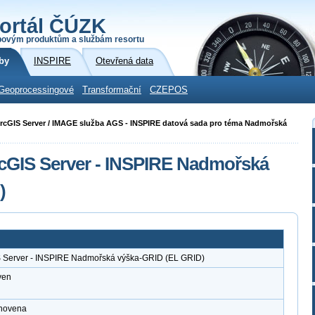
ortál ČÚZK
povým produktům a službám resortu
by
INSPIRE
Otevřená data
Geoprocessingové
Transformační
CZEPOS
i ArcGIS Server / IMAGE služba AGS - INSPIRE datová sada pro téma Nadmořská
rcGIS Server - INSPIRE Nadmořská
)
S Server - INSPIRE Nadmořská výška-GRID (EL GRID)
ven
anovena