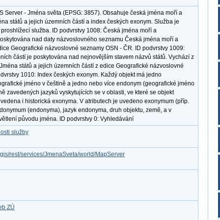
S Server - Jména světa (EPSG: 3857). Obsahuje česká jména moří a
na států a jejich územních částí a index českých exonym. Služba je
proshlížecí služba. ID podvrstvy 1008: Česká jména moří a
poskytována nad daty názvoslovného seznamu Česká jména moří a
dice Geografické názvoslovné seznamy OSN - ČR. ID podvrstvy 1009:
ních částí je poskytována nad nejnovějším stavem názvů států. Vychází z
éna států a jejich územních částí z edice Geografické názvoslovné
dvrstvy 1010: Index českých exonym. Každý objekt má jedno
ografické jméno v češtině a jedno nebo více endonym (geografické jméno
ně zavedených jazyků vyskytujících se v oblasti, ve které se objekt
uvedena i historická exonyma. V atributech je uvedeno exonymum (příp.
ndonymum (endonyma), jazyk endonyma, druh objektu, země, a v
větlení původu jména. ID podvrstvy 0: Vyhledávání
osti služby
rcgis/rest/services/JmenaSveta/world/MapServer
žeb ZÚ