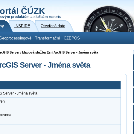
ortál ČÚZK
povým produktům a službám resortu
by
INSPIRE
Otevřená data
Geoprocessingové
Transformační
CZEPOS
 ArcGIS Server / Mapová služba Esri ArcGIS Server - Jména světa
rcGIS Server - Jména světa
S Server - Jména světa
ven
anovena