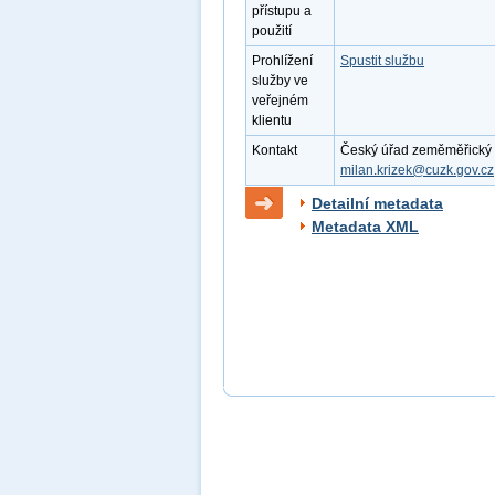
přístupu a
použití
Prohlížení
Spustit službu
služby ve
veřejném
klientu
Kontakt
Český úřad zeměměřický a k
milan.krizek@cuzk.gov.cz
Detailní metadata
Metadata XML