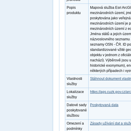
Popis
Mapová služba Esri ArcGI
produktu
mezinárodních území, jmé
poskytována jako veřejná 
mezinárodních území je 
mezinárodních území z e
Jména států a jejich územ
názvoslovného seznamu Jm
seznamy OSN - ČR. ID po
standardizované vžité ge
objektu v jednom z oficiál
nachází). Výběrově jsou 
historické exonymum), e
některých případech i vys
Vlastnosti
Stáhnout dokument vlastn
služby
Lokalizace
https://ags.cuzk.gov.cz/a
služby
Datové sady
Poskytovaná data
poskytované
službou
Omezení a
Zásady užívání dat a slu
podmínky