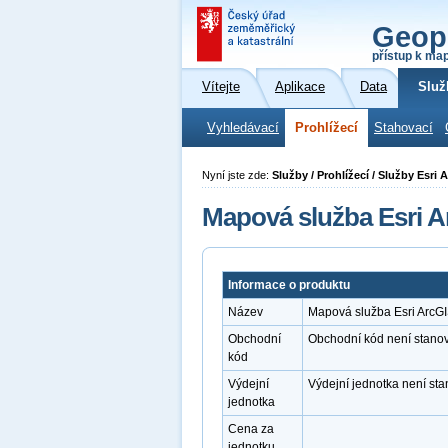
Geop
přístup k ma
Vítejte
Aplikace
Data
Služ
Vyhledávací
Prohlížecí
Stahovací
Nyní jste zde:
Služby / Prohlížecí / Služby Esri
Mapová služba Esri A
Informace o produktu
Název
Mapová služba Esri ArcGI
Obchodní
Obchodní kód není stano
kód
Výdejní
Výdejní jednotka není st
jednotka
Cena za
jednotku