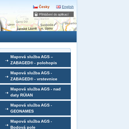
Česky
English
Přihlášení do aplikací
Mapová služba AGS –
ZABAGED® - polohopis
Mapová služba AGS -
ZABAGED® - vrstevnice
Mapová služba AGS - nad
daty RÚIAN
Mapová služba AGS -
GEONAMES
Mapová služba AGS -
Bodová pole