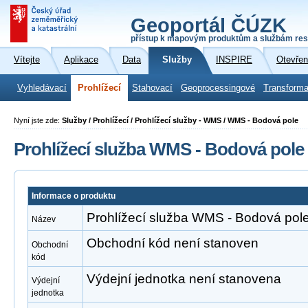
Geoportál ČÚZK
přístup k mapovým produktům a službám res
Vítejte
Aplikace
Data
Služby
INSPIRE
Otevřen
Vyhledávací
Prohlížecí
Stahovací
Geoprocessingové
Transforma
Nyní jste zde:
Služby / Prohlížecí / Prohlížecí služby - WMS / WMS - Bodová pole
Prohlížecí služba WMS - Bodová pole
Informace o produktu
Prohlížecí služba WMS - Bodová pol
Název
Obchodní kód není stanoven
Obchodní
kód
Výdejní jednotka není stanovena
Výdejní
jednotka