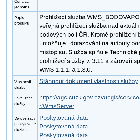
Cena za
jednotku
Prohlížecí služba WMS_BODOVAPOLE
Popis
produktu
veřejná prohlížecí služba nad aktuál
bodových polí ČR. Kromě prohlížení
umožňuje i dotazování na atributy bo
místopisu. Služba splňuje Technické
prohlížecí služby v. 3.11 a zároveň 
WMS 1.1.1. a 1.3.0.
Stáhnout dokument vlastnosti služby
Vlastnosti
služby
https://ags.cuzk.gov.cz/arcgis/serv
Lokalizace
služby
r/WmsServer
Poskytovaná data
Datové sady
poskytované
Poskytovaná data
službou
Poskytovaná data