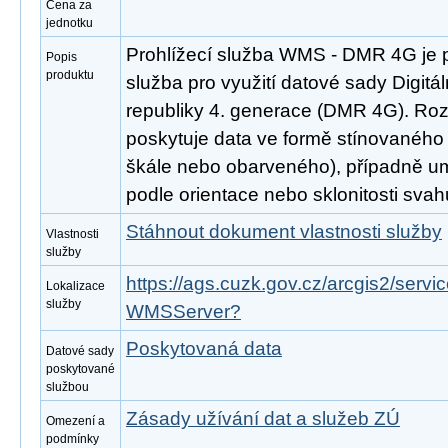
Cena za
jednotku
Prohlížecí služba WMS - DMR 4G je 
Popis
produktu
služba pro využití datové sady Digitá
republiky 4. generace (DMR 4G). Ro
poskytuje data ve formě stínovaného 
škále nebo obarveného), případně um
podle orientace nebo sklonitosti svah
Stáhnout dokument vlastnosti služby
Vlastnosti
služby
https://ags.cuzk.gov.cz/arcgis2/serv
Lokalizace
služby
WMSServer?
Poskytovaná data
Datové sady
poskytované
službou
Zásady užívání dat a služeb ZÚ
Omezení a
podmínky