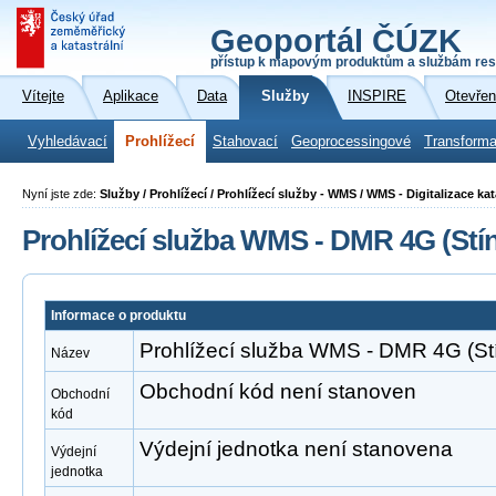
Geoportál ČÚZK
přístup k mapovým produktům a službám res
Vítejte
Aplikace
Data
Služby
INSPIRE
Otevřen
Vyhledávací
Prohlížecí
Stahovací
Geoprocessingové
Transforma
Nyní jste zde:
Služby / Prohlížecí / Prohlížecí služby - WMS / WMS - Digitalizace ka
Prohlížecí služba WMS - DMR 4G (Stín
Informace o produktu
Prohlížecí služba WMS - DMR 4G (Stí
Název
Obchodní kód není stanoven
Obchodní
kód
Výdejní jednotka není stanovena
Výdejní
jednotka