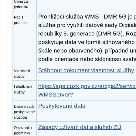
Cena za
jednotku
Prohlížecí služba WMS - DMR 5G je 
Popis
produktu
služba pro využití datové sady Digitá
republiky 5. generace (DMR 5G). Ro
poskytuje data ve formě stínovaného 
škále nebo obarveného), případně um
podle orientace nebo sklonitosti svah
Stáhnout dokument vlastnosti služby
Vlastnosti
služby
https://ags.cuzk.gov.cz/arcgis2/serv
Lokalizace
služby
WMSServer?
Poskytovaná data
Datové sady
poskytované
službou
Zásady užívání dat a služeb ZÚ
Omezení a
podmínky