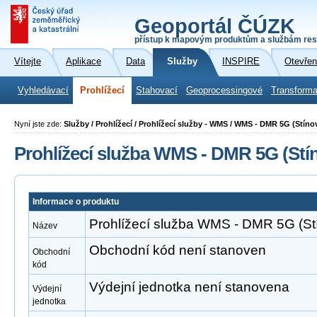
Geoportál ČÚZK
přístup k mapovým produktům a službám res
Vítejte
Aplikace
Data
Služby
INSPIRE
Otevřen
Vyhledávací
Prohlížecí
Stahovací
Geoprocessingové
Transforma
Nyní jste zde:
Služby / Prohlížecí / Prohlížecí služby - WMS / WMS - DMR 5G (Stíno
Prohlížecí služba WMS - DMR 5G (Stín
Informace o produktu
Prohlížecí služba WMS - DMR 5G (Stí
Název
Obchodní kód není stanoven
Obchodní
kód
Výdejní jednotka není stanovena
Výdejní
jednotka