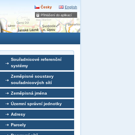
Česky
English
Přihlášení do aplikací
Souřadnicové referenční
systémy
Zeměpisné soustavy
souřadnicových sítí
Zeměpisná jména
Územní správní jednotky
Adresy
Parcely