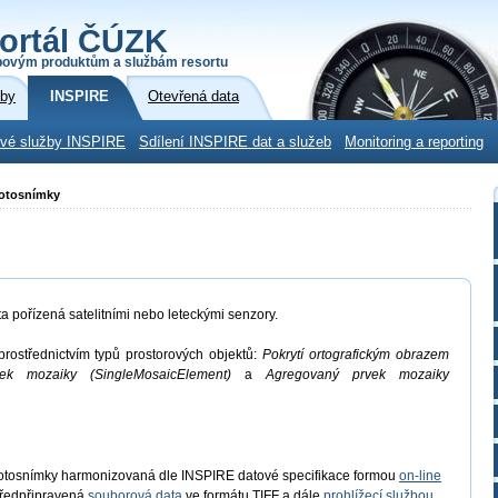
ortál ČÚZK
povým produktům a službám resortu
žby
INSPIRE
Otevřená data
ové služby INSPIRE
Sdílení INSPIRE dat a služeb
Monitoring a reporting
fotosnímky
pořízená satelitními nebo leteckými senzory.
rostřednictvím typů prostorových objektů:
Pokrytí ortografickým obrazem
vek mozaiky (SingleMosaicElement)
a
Agregovaný prvek mozaiky
fotosnímky harmonizovaná dle INSPIRE datové specifikace formou
on-line
ředpřipravená
souborová data
ve formátu TIFF a dále
prohlížecí službou