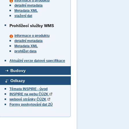
informace o produktu
detailní metadata
Metadata XML
stažení dat
Prohlížecí služby WMS
informace o produktu
detailní metadata
Metadata XML
prohlížet data
Aktuální verze datové specifikace
Budovy
Odkazy
Témata INSPIRE - úvod
INSPIRE na webu ČÚZK
webové stránky ČÚZK
Formy poskytování dat ZÚ