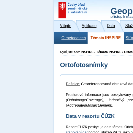
Geop
přístup k ma
Vítejte
Aplikace
Data
Slu
O metadatech
Témata INSPIRE
Síť
Nyní jste zde:
INSPIRE / Témata INSPIRE / Orto
Ortofotosnímky
Definice:
Georeferencovaná obrazová data 
Prostorové informace jsou poskytovány p
(OrthoimageCoverage), Jednotlivý pr
(AggregatedMosaicElement)
.
Data v resortu ČÚZK
Resort ČÚZK poskytuje data tématu Orto
stahování dat
pomocí služeb WCS, jako p