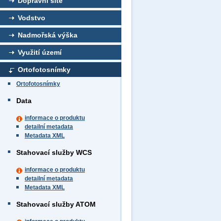
Dopravní sítě
Vodstvo
Nadmořská výška
Využití území
Ortofotosnímky
Ortofotosnímky
Data
informace o produktu
detailní metadata
Metadata XML
Stahovací služby WCS
informace o produktu
detailní metadata
Metadata XML
Stahovací služby ATOM