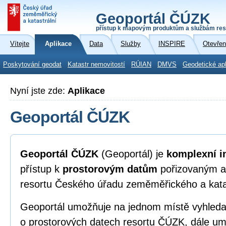
Geoportál ČÚZK
přístup k mapovým produktům a službám res
Vítejte
Aplikace
Data
Služby
INSPIRE
Otevřen
Poskytování geodat
Katastr nemovitostí
RÚIAN
DMVS
Geodetické ap
Nyní jste zde:
Aplikace
Geoportál ČÚZK
Geoportál ČÚZK
(Geoportál) je
komplexní i
přístup k
prostorovým datům
pořizovaným a
resortu Českého úřadu zeměměřického a kata
Geoportál umožňuje na jednom místě vyhleda
o prostorových datech resortu ČÚZK, dále umo