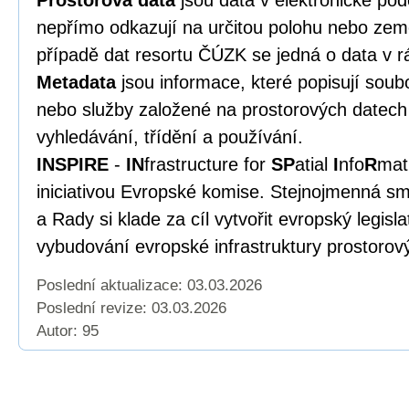
Prostorová data
jsou data v elektronické po
nepřímo odkazují na určitou polohu nebo zem
případě dat resortu ČÚZK se jedná o data v r
Metadata
jsou informace, které popisují soub
nebo služby založené na prostorových datech 
vyhledávání, třídění a používání.
INSPIRE
-
IN
frastructure for
SP
atial
I
nfo
R
mat
iniciativou Evropské komise. Stejnojmenná s
a Rady si klade za cíl vytvořit evropský legisl
vybudování evropské infrastruktury prostorov
Poslední aktualizace: 03.03.2026
Poslední revize:
03.03.2026
Autor: 95