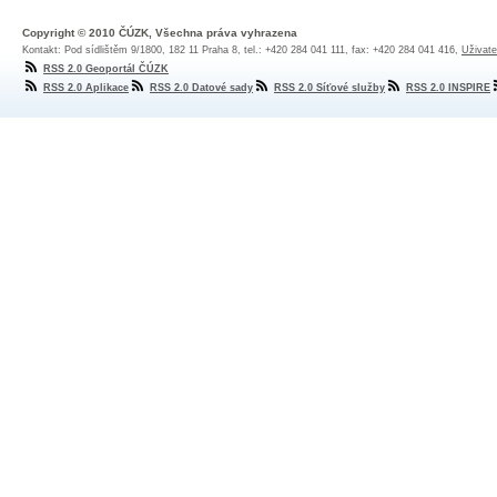
Copyright © 2010 ČÚZK, Všechna práva vyhrazena
Kontakt: Pod sídlištěm 9/1800, 182 11 Praha 8, tel.: +420 284 041 111, fax: +420 284 041 416,
Uživate
RSS 2.0 Geoportál ČÚZK
RSS 2.0 Aplikace
RSS 2.0 Datové sady
RSS 2.0 Síťové služby
RSS 2.0 INSPIRE