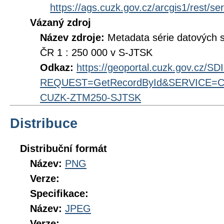
https://ags.cuzk.gov.cz/arcgis1/rest
Vázaný zdroj
Název zdroje:
Metadata série datových 
ČR 1 : 250 000 v S-JTSK
Odkaz:
https://geoportal.cuzk.gov.cz/S
REQUEST=GetRecordById&SERVICE=CS
CUZK-ZTM250-SJTSK
Distribuce
Distribuční formát
Název:
PNG
Verze:
Specifikace:
Název:
JPEG
Verze: