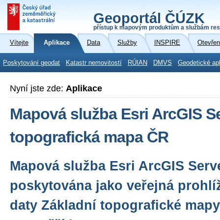
Geoportál ČÚZK
přístup k mapovým produktům a službám res
Vítejte
Aplikace
Data
Služby
INSPIRE
Otevřen
Poskytování geodat
Katastr nemovitostí
RÚIAN
DMVS
Geodetické ap
Nyní jste zde:
Aplikace
Mapová služba Esri ArcGIS Se
topografická mapa ČR
Mapová služba Esri ArcGIS Serve
poskytována jako veřejná prohlí
daty Základní topografické mapy