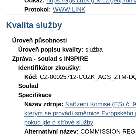
Odkaz:
https://ags.cuzk.gov.cz/geoprohl
Protokol:
WWW:LINK
Kvalita služby
Úroveň působnosti
Úroveň popisu kvality:
služba
Zpráva - soulad s INSPIRE
Identifikátor zkoušky:
Kód:
CZ-00025712-CUZK_AGS_ZTM-DQ_
Soulad
Specifikace
Název zdroje:
Nařízení Komise (ES) č. 9
kterým se provádí směrnice Evropského 
pokud jde o síťové služby
Alternativní název:
COMMISSION REGUL