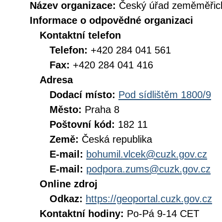
Název organizace:
Český úřad zeměměřick
Informace o odpovědné organizaci
Kontaktní telefon
Telefon:
+420 284 041 561
Fax:
+420 284 041 416
Adresa
Dodací místo:
Pod sídlištěm 1800/9
Město:
Praha 8
Poštovní kód:
182 11
Země:
Česká republika
E-mail:
bohumil.vlcek@cuzk.gov.cz
E-mail:
podpora.zums@cuzk.gov.cz
Online zdroj
Odkaz:
https://geoportal.cuzk.gov.cz
Kontaktní hodiny:
Po-Pá 9-14 CET