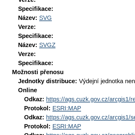
Specifikace:
Název:
SVG
Verze:
Specifikace:
Název:
SVGZ
Verze:
Specifikace:
Možnosti přenosu
Jednotky distribuce:
Výdejní jednotka ne
Online
Odkaz:
https://ags.cuzk.gov.cz/arcgis1
Protokol:
ESRI:MAP
Odkaz:
https://ags.cuzk.gov.cz/arcgis1
Protokol:
ESRI:MAP