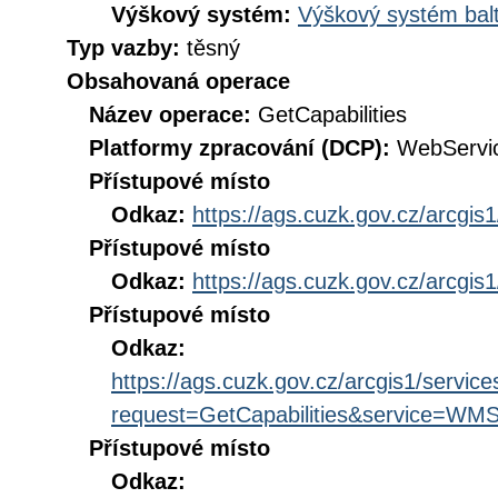
Výškový systém:
Výškový systém balt
Typ vazby:
těsný
Obsahovaná operace
Název operace:
GetCapabilities
Platformy zpracování (DCP):
WebServi
Přístupové místo
Odkaz:
https://ags.cuzk.gov.cz/arcgi
Přístupové místo
Odkaz:
https://ags.cuzk.gov.cz/arcgi
Přístupové místo
Odkaz:
https://ags.cuzk.gov.cz/arcgis1/ser
request=GetCapabilities&service=WM
Přístupové místo
Odkaz: