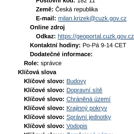
Poštovní kód:
182 11
Země:
Česká republika
E-mail:
milan.krizek@cuzk.gov.cz
Online zdroj
Odkaz:
https://geoportal.cuzk.gov.cz
Kontaktní hodiny:
Po-Pá 9-14 CET
Dodatečné informace:
Role:
správce
Klíčová slova
Klíčové slovo:
Budovy
Klíčové slovo:
Dopravní sítě
Klíčové slovo:
Chráněná území
Klíčové slovo:
Krajinný pokryv
Klíčové slovo:
Správní jednotky
Klíčové slovo:
Vodopis