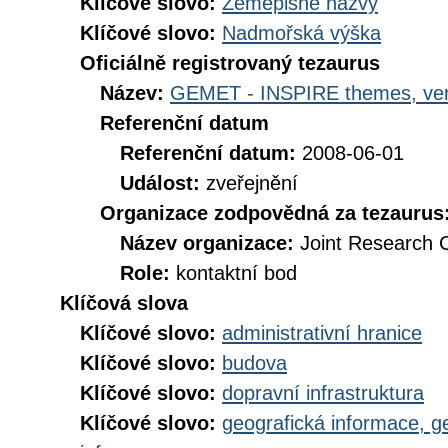
Klíčové slovo:
Zeměpisné názvy
Klíčové slovo:
Nadmořská výška
Oficiálně registrovaný tezaurus
Název:
GEMET - INSPIRE themes, ver
Referenční datum
Referenční datum:
2008-06-01
Událost:
zveřejnění
Organizace zodpovědná za tezaurus
Název organizace:
Joint Research 
Role:
kontaktní bod
Klíčová slova
Klíčové slovo:
administrativní hranice
Klíčové slovo:
budova
Klíčové slovo:
dopravní infrastruktura
Klíčové slovo:
geografická informace, g