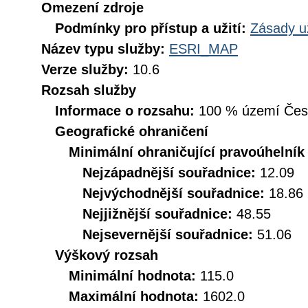
Omezení zdroje
Podmínky pro přístup a užití:
Zásady u
Název typu služby:
ESRI_MAP
Verze služby:
10.6
Rozsah služby
Informace o rozsahu:
100 % území České
Geografické ohraničení
Minimální ohraničující pravoúhelník
Nejzápadnější souřadnice:
12.09
Nejvýchodnější souřadnice:
18.86
Nejjižnější souřadnice:
48.55
Nejsevernější souřadnice:
51.06
Výškový rozsah
Minimální hodnota:
115.0
Maximální hodnota:
1602.0