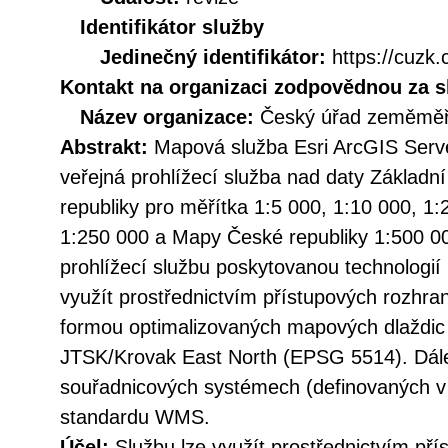
Identifikátor služby
Jedinečný identifikátor:
https://cuz
Kontakt na organizaci zodpovědnou za s
Název organizace:
Český úřad zeměměři
Abstrakt:
Mapová služba Esri ArcGIS Serv
veřejná prohlížecí služba nad daty Základn
republiky pro měřítka 1:5 000, 1:10 000, 1:
1:250 000 a Mapy České republiky 1:500 00
prohlížecí službu poskytovanou technologií 
využít prostřednictvím přístupových roz
formou optimalizovaných mapových dlaždic
JTSK/Krovak East North (EPSG 5514). Dále 
souřadnicových systémech (definovaných v c
standardu WMS.
Účel:
Službu lze využít prostřednictvím př