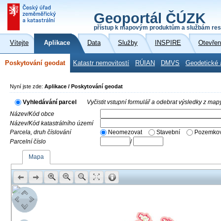
Geoportál ČÚZK
přístup k mapovým produktům a službám res
Vítejte
Aplikace
Data
Služby
INSPIRE
Otevřen
Poskytování geodat
Katastr nemovitostí
RÚIAN
DMVS
Geodetické 
Nyní jste zde:
Aplikace / Poskytování geodat
Vyhledávání parcel
Vyčistit vstupní formulář a odebrat výsledky z map
Název/Kód obce
Název/Kód katastrálního území
Parcela, druh číslování
Neomezovat
Stavební
Pozemkov
Parcelní číslo
/
Mapa