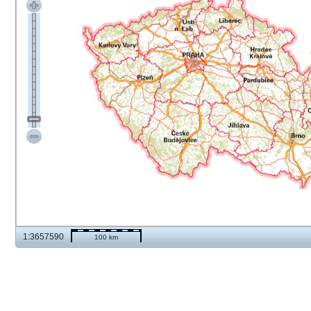
1:3657590
100 km