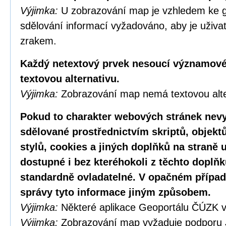
Výjimka:
U zobrazování map je vzhledem ke g
sdělování informací vyžadováno, aby je uživa
zrakem.
Každý netextový prvek nesoucí významové
textovou alternativu.
Výjimka:
Zobrazování map nemá textovou alte
Pokud to charakter webových stránek nevy
sdělované prostřednictvím skriptů, objekt
stylů, cookies a jiných doplňků na straně u
dostupné i bez kteréhokoli z těchto doplňk
standardně ovladatelné. V opačném případ
správy tyto informace jiným způsobem.
Výjimka:
Některé aplikace Geoportálu ČÚZK v
Výjimka:
Zobrazování map vyžaduje podporu 