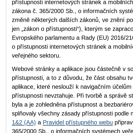
přístupnosti internetových stránek a mobilníc
zákona č. 365/2000 Sb., o informačních syst
změně některých dalších zákonů, ve znění po
jen „zákon o přístupnosti“), kterým se zapra
Evropského parlamentu a Rady (EU) 2016/210
o přístupnosti internetových stránek a mobilní
veřejného sektoru.
Webové stránky a aplikace jsou částečně v 
přístupnosti, a to z důvodu, že část obsahu 
aplikace, které neslouží k navigačním účelům
přístupnosti nevztahuje. Při tvorbě a správě
byla a je zohledněna přístupnost a bezbariér
splňovaly všechny zásady přístupnosti podle
1&2 (AA)
a
Pravidel přístupného webu
připrav
365/2000 Sb., o informačních systémech veře