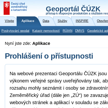
Geoportál ČÚZK
přístup k mapovým produktům a službám res
Vítejte
Aplikace
Data
Služby
INSPIRE
Otevřen
Poskytování geodat
Katastr nemovitostí
RÚIAN
DMVS
Geodetické ap
Nyní jste zde:
Aplikace
Prohlášení o přístupnosti
Na webové prezentaci Geoportálu ČÚZK jsou i
výkonem veřejné správy uveřejňovány tak, ab
rozsahu mohly seznámit i osoby se zdravotní
Zeměměřický úřad (dále jen „ZÚ“) se zavazuje
webových stránek a aplikací v souladu se zá