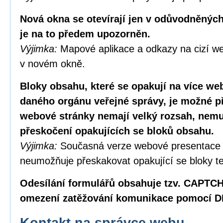
Nová okna se otevírají jen v odůvodněných
je na to předem upozorněn.
Výjimka:
Mapové aplikace a odkazy na cizí we
v novém okně.
Bloky obsahu, které se opakují na více w
daného orgánu veřejné správy, je možné p
webové stránky nemají velký rozsah, nemus
přeskočení opakujících se bloků obsahu.
Výjimka:
Současná verze webové presentace
neumožňuje přeskakovat opakující se bloky te
Odesílání formulářů obsahuje tzv. CAPTC
omezení zatěžování komunikace pomocí D
Kontakt na správce webu