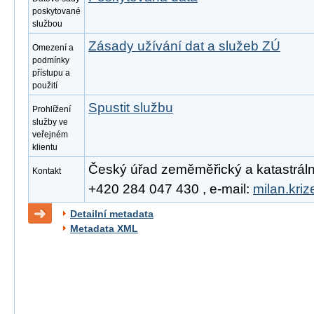
poskytované
službou
Zásady užívání dat a služeb ZÚ
Omezení a
podmínky
přístupu a
použití
Spustit službu
Prohlížení
služby ve
veřejném
klientu
Český úřad zeměměřický a katastrální, 
Kontakt
+420 284 047 430 , e-mail:
milan.kri
Detailní metadata
Metadata XML