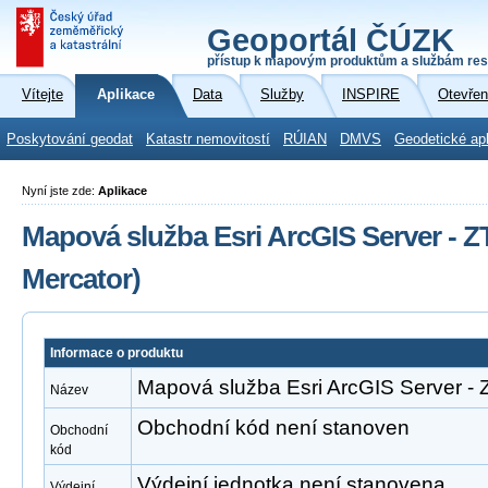
Geoportál ČÚZK
přístup k mapovým produktům a službám res
Vítejte
Aplikace
Data
Služby
INSPIRE
Otevřen
Poskytování geodat
Katastr nemovitostí
RÚIAN
DMVS
Geodetické ap
Nyní jste zde:
Aplikace
Mapová služba Esri ArcGIS Server -
Mercator)
Informace o produktu
Mapová služba Esri ArcGIS Server -
Název
Obchodní kód není stanoven
Obchodní
kód
Výdejní jednotka není stanovena
Výdejní