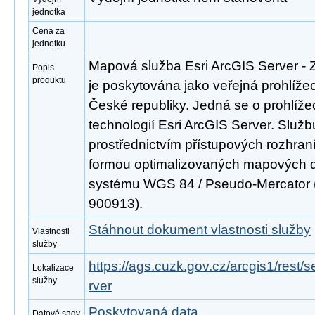
jednotka
Cena za
jednotku
Mapová služba Esri ArcGIS Server -
Popis
produktu
je poskytována jako veřejná prohlíže
České republiky. Jedná se o prohlíž
technologií Esri ArcGIS Server. Službu
prostřednictvím přístupových rozh
formou optimalizovaných mapových d
systému WGS 84 / Pseudo-Mercator 
900913).
Stáhnout dokument vlastnosti služby
Vlastnosti
služby
https://ags.cuzk.gov.cz/arcgis1/re
Lokalizace
služby
rver
Poskytovaná data
Datové sady