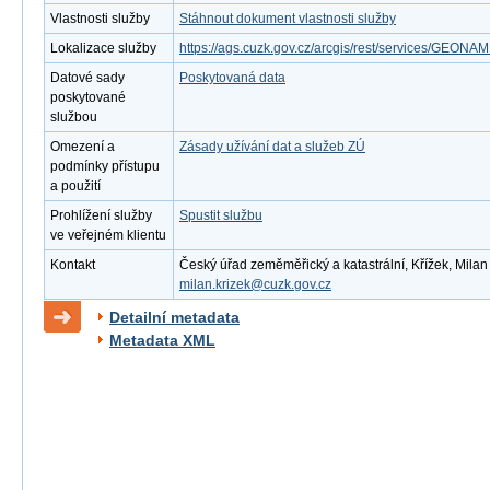
Vlastnosti služby
Stáhnout dokument vlastnosti služby
Lokalizace služby
https://ags.cuzk.gov.cz/arcgis/rest/services/GEO
Datové sady
Poskytovaná data
poskytované
službou
Omezení a
Zásady užívání dat a služeb ZÚ
podmínky přístupu
a použití
Prohlížení služby
Spustit službu
ve veřejném klientu
Kontakt
Český úřad zeměměřický a katastrální, Křížek, Milan 
milan.krizek@cuzk.gov.cz
Detailní metadata
Metadata XML