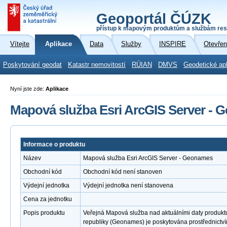
Geoportál ČÚZK
přístup k mapovým produktům a službám res
Vítejte
Aplikace
Data
Služby
INSPIRE
Otevřen
Poskytování geodat
Katastr nemovitostí
RÚIAN
DMVS
Geodetické ap
Nyní jste zde:
Aplikace
Mapová služba Esri ArcGIS Server -
Informace o produktu
Název
Mapová služba Esri ArcGIS Server - Geonames
Obchodní kód
Obchodní kód není stanoven
Výdejní jednotka
Výdejní jednotka není stanovena
Cena za jednotku
Popis produktu
Veřejná Mapová služba nad aktuálními daty produk
republiky (Geonames) je poskytována prostřednict