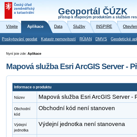
Geoportál ČÚZK
přístup k mapovým produktům a službám res
Vítejte
Aplikace
Data
Služby
INSPIRE
Otevřen
Poskytování geodat
Katastr nemovitostí
RÚIAN
DMVS
Geodetické ap
Nyní jste zde:
Aplikace
Mapová služba Esri ArcGIS Server - 
Informace o produktu
Mapová služba Esri ArcGIS Server -
Název
Obchodní kód není stanoven
Obchodní
kód
Výdejní jednotka není stanovena
Výdejní
jednotka