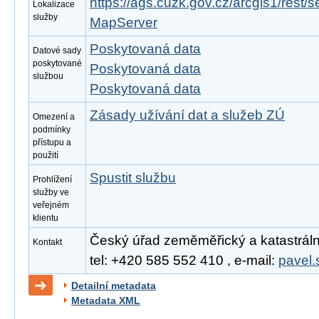
https://ags.cuzk.gov.cz/arcgis1/rest
Lokalizace
služby
MapServer
Poskytovaná data
Datové sady
poskytované
Poskytovaná data
službou
Poskytovaná data
Zásady užívání dat a služeb ZÚ
Omezení a
podmínky
přístupu a
použití
Spustit službu
Prohlížení
služby ve
veřejném
klientu
Český úřad zeměměřický a katastrální,
Kontakt
tel: +420 585 552 410 , e-mail:
pavel.
Detailní metadata
Metadata XML