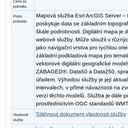
Cena za
jednotku
Mapová služba Esri ArcGIS Server 
Popis
produktu
poskytuje data se základním topogra
škále podrobnosti. Digitální mapa je
webové služby. Může sloužit v různý
jako navigační vrstva pro rychlou ori
základní podkladová mapa pro temati
vektorové digitální geografické mode
ZABAGED®, Data50 a Data250, spr
úřadem. Výhodou služby je její aktua
intervalech, v přímé návaznosti na z
verzí těchto modelů. Služba je dále 
prostřednictvím OGC standardů WM
Stáhnout dokument vlastnosti služby
Vlastnosti
služby