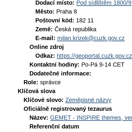
Dodací místo:
Pod sídlištěm 1800/9
Město:
Praha 8
Poštovní kód:
182 11
Země:
Česká republika
E-mail:
milan.krizek@cuzk.gov.cz
Online zdroj
Odkaz:
https://geoportal.cuzk.gov.cz
Kontaktní hodiny:
Po-Pá 9-14 CET
Dodatečné informace:
Role:
správce
Klíčová slova
Klíčové slovo:
Zeměpisné názvy
Oficiálně registrovaný tezaurus
Název:
GEMET - INSPIRE themes, ver
Referenční datum