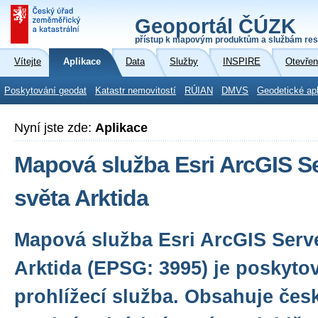
Geoportál ČÚZK
přístup k mapovým produktům a službám res
Vítejte
Aplikace
Data
Služby
INSPIRE
Otevřen
Poskytování geodat
Katastr nemovitostí
RÚIAN
DMVS
Geodetické ap
Nyní jste zde:
Aplikace
Mapová služba Esri ArcGIS S
světa Arktida
Mapová služba Esri ArcGIS Serve
Arktida (EPSG: 3995) je poskyto
prohlížecí služba. Obsahuje čes