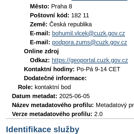
Město:
Praha 8
Poštovní kód:
182 11
Země:
Česká republika
E-mail:
bohumil.vlcek@cuzk.gov.cz
E-mail:
podpora.zums@cuzk.gov.cz
Online zdroj
Odkaz:
https://geoportal.cuzk.gov.cz
Kontaktní hodiny:
Po-Pá 9-14 CET
Dodatečné informace:
Role:
kontaktní bod
Datum metadat:
2025-06-05
Název metadatového profilu:
Metadatový pr
Verze metadatového profilu:
2.0
Identifikace služby