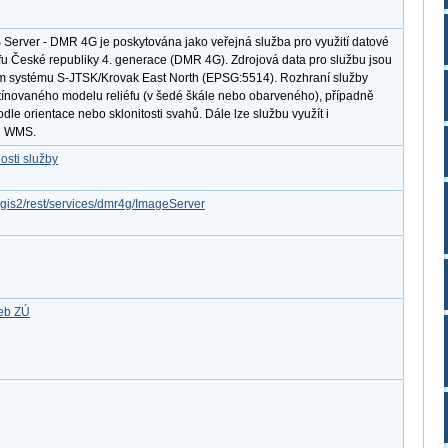
 Server - DMR 4G je poskytována jako veřejná služba pro využití datové
éfu České republiky 4. generace (DMR 4G). Zdrojová data pro službu jsou
m systému S-JTSK/Krovak East North (EPSG:5514). Rozhraní služby
stínovaného modelu reliéfu (v šedé škále nebo obarveného), případně
dle orientace nebo sklonitosti svahů. Dále lze službu využít i
du WMS.
osti služby
rcgis2/rest/services/dmr4g/ImageServer
žeb ZÚ