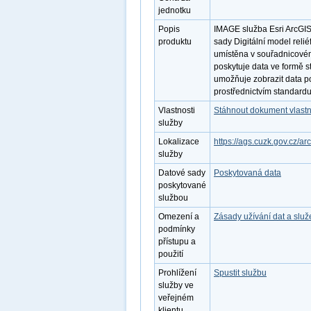
jednotku
Popis
IMAGE služba Esri ArcGIS
produktu
sady Digitální model reli
umístěna v souřadnicové
poskytuje data ve formě 
umožňuje zobrazit data po
prostřednictvím standar
Vlastnosti
Stáhnout dokument vlastn
služby
Lokalizace
https://ags.cuzk.gov.cz/a
služby
Datové sady
Poskytovaná data
poskytované
službou
Omezení a
Zásady užívání dat a slu
podmínky
přístupu a
použití
Prohlížení
Spustit službu
služby ve
veřejném
klientu