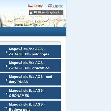
Česky
English
Přihlášení do aplikací
Mapová služba AGS –
ZABAGED® - polohopis
Mapová služba AGS -
ZABAGED® - vrstevnice
Mapová služba AGS - nad
daty RÚIAN
Mapová služba AGS -
GEONAMES
Mapová služba AGS -
Bodová pole