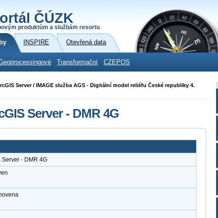
ortál ČÚZK
povým produktům a službám resortu
by
INSPIRE
Otevřená data
Geoprocessingové
Transformační
CZEPOS
 ArcGIS Server / IMAGE služba AGS - Digitální model reliéfu České republiky 4.
cGIS Server - DMR 4G
S Server - DMR 4G
ven
anovena