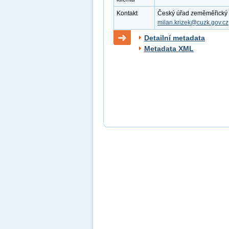
Kontakt
Český úřad zeměměřický a k
milan.krizek@cuzk.gov.cz
Detailní metadata
Metadata XML