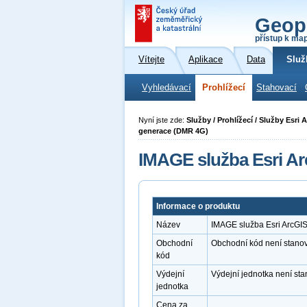
Geop
přístup k ma
Vítejte
Aplikace
Data
Služ
Vyhledávací
Prohlížecí
Stahovací
Nyní jste zde:
Služby / Prohlížecí / Služby Esri
generace (DMR 4G)
IMAGE služba Esri Ar
Informace o produktu
Název
IMAGE služba Esri ArcGI
Obchodní
Obchodní kód není stano
kód
Výdejní
Výdejní jednotka není st
jednotka
Cena za