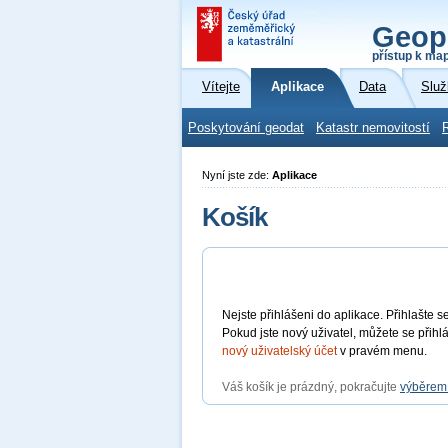
Geop
přístup k ma
Vítejte
Aplikace
Data
Služ
Poskytování geodat
Katastr nemovitostí
Nyní jste zde:
Aplikace
Košík
Nejste přihlášeni do aplikace. Přihlašte
Pokud jste nový uživatel, můžete se přihl
nový uživatelský účet
v pravém menu.
Váš košík je prázdný, pokračujte
výběrem