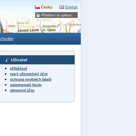
Česky
English
Přihlášení do aplikací
chiválie
Uživatel
přihlášení
nový uživatelský účet
ochrana osobních údajů
zapomenuté heslo
obnovení účtu