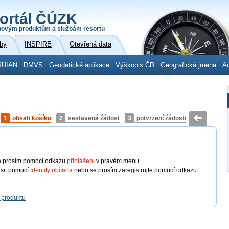
ortál ČÚZK
povým produktům a službám resortu
by
INSPIRE
Otevřená data
RÚIAN
DMVS
Geodetické aplikace
Výškopis ČR
Geografická jména
Ar
1
obsah košíku
2
sestavená žádost
3
potvrzení žádosti
 se prosím pomocí odkazu
přihlášení
v pravém menu.
ásit pomocí
Identity občana
nebo se prosím zaregistrujte pomocí odkazu
 produktu