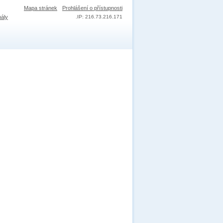
Mapa stránek
Prohlášení o přístupnosti
nály
.
IP: 216.73.216.171