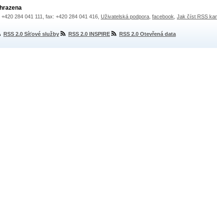
yhrazena
.: +420 284 041 111, fax: +420 284 041 416,
Uživatelská podpora
,
facebook
,
Jak číst RSS ka
RSS 2.0 Síťové služby
RSS 2.0 INSPIRE
RSS 2.0 Otevřená data