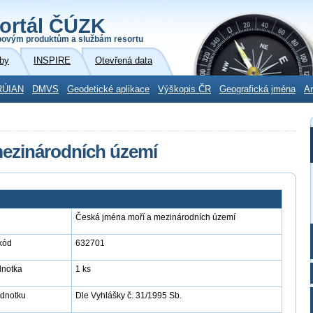
ortál ČÚZK
povým produktům a službám resortu
by
INSPIRE
Otevřená data
RÚIAN
DMVS
Geodetické aplikace
Výškopis ČR
Geografická jména
Ar
mezinárodních území
Česká jména moří a mezinárodních území
kód
632701
dnotka
1 ks
ednotku
Dle Vyhlášky č. 31/1995 Sb.