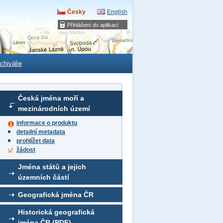
Česky
English
Přihlášení do aplikací
chiválie
Česká jména moří a
mezinárodních území
informace o produktu
detailní metadata
prohlížet data
žádost
Jména států a jejich
územních částí
Geografická jména ČR
Historická geografická
jména ČR (PDF)