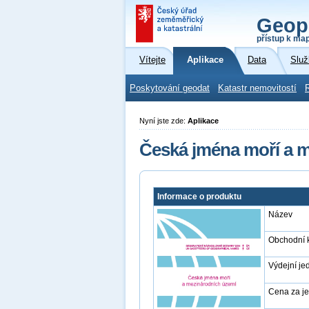
Geop
přístup k ma
Vítejte
Aplikace
Data
Služ
Poskytování geodat
Katastr nemovitostí
Nyní jste zde:
Aplikace
Česká jména moří a 
Informace o produktu
Název
Obchodní 
Výdejní je
Cena za j