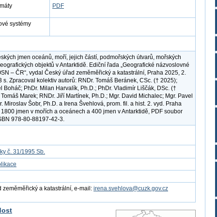
rmáty
PDF
ové systémy
kých jmen oceánů, moří, jejich částí, podmořských útvarů, mořských
eografických objektů v Antarktidě. Ediční řada „Geografické názvoslovné
N – ČR“, vydal Český úřad zeměměřický a katastrální, Praha 2025, 2.
3 s. Zpracoval kolektiv autorů: RNDr. Tomáš Beránek, CSc. († 2025);
l Boháč; PhDr. Milan Harvalík, Ph.D.; PhDr. Vladimír Liščák, DSc. (†
. Tomáš Marek; RNDr. Jiří Martínek, Ph.D.; Mgr. David Michalec; Mgr. Pavel
 Miroslav Šobr, Ph.D. a Irena Švehlová, prom. fil. a hist. 2. vyd. Praha
 1800 jmen v mořích a oceánech a 400 jmen v Antarktidě, PDF soubor
ISBN 978-80-88197-42-3.
ky č. 31/1995 Sb.
likace
 zeměměřický a katastrální, e-mail:
irena.svehlova@cuzk.gov.cz
dost