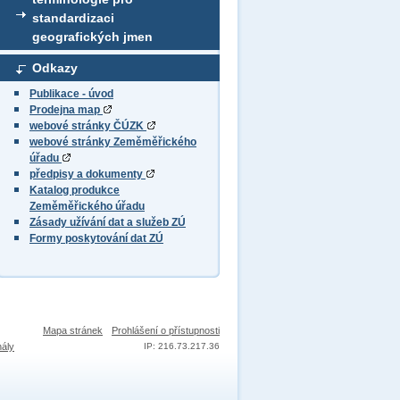
standardizaci
geografických jmen
Odkazy
Publikace - úvod
Prodejna map
webové stránky ČÚZK
webové stránky Zeměměřického
úřadu
předpisy a dokumenty
Katalog produkce
Zeměměřického úřadu
Zásady užívání dat a služeb ZÚ
Formy poskytování dat ZÚ
Mapa stránek
Prohlášení o přístupnosti
nály
IP: 216.73.217.36