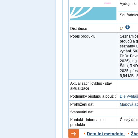
Výdejní fo
Souřadnic
Distribuce
Popis produktu
Seznam čes
proudů a g
seznamy OS
vydání. 50
PhDr. Pave
2026); Ing
Šára; RNDr.
2025, přes
5,54 MB, 
Aktualizační cyklus - stav
aktualizace
Podmínky přístupu a použití
Dle Vyhláš
Prohlížení dat
Mapová ap
Stahování dat
Kontakt - informace o
Český úřad
produktu
Detailní metadata
Žá