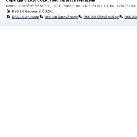
Copyright © 2010 ČÚZK, Všechna práva vyhrazena
Kontakt: Pod sídlištěm 9/1800, 182 11 Praha 8, tel.: +420 284 041 111, fax: +420 284 04
RSS 2.0 Geoportál ČÚZK
RSS 2.0 Aplikace
RSS 2.0 Datové sady
RSS 2.0 Síťové služby
RSS 2.0