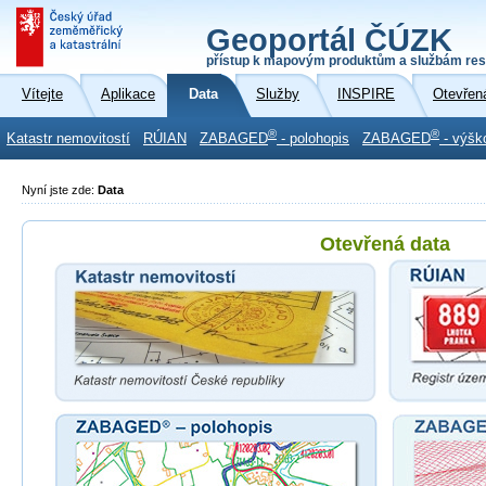
Geoportál ČÚZK
přístup k mapovým produktům a službám res
Vítejte
Aplikace
Data
Služby
INSPIRE
Otevřen
®
®
Katastr nemovitostí
RÚIAN
ZABAGED
- polohopis
ZABAGED
- výšk
Nyní jste zde:
Data
Otevřená data