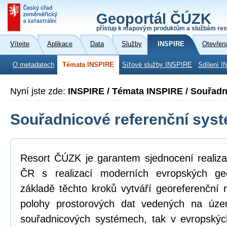
Geoportál ČÚZK
přístup k mapovým produktům a službám res
Vítejte
Aplikace
Data
Služby
INSPIRE
Otevřen
O metadatech
Témata INSPIRE
Síťové služby INSPIRE
Sdílení I
Nyní jste zde:
INSPIRE / Témata INSPIRE / Souřadn
Souřadnicové referenční sys
Resort ČÚZK je garantem sjednocení realiza
ČR s realizací moderních evropských ge
základě těchto kroků vytváří georeferenční
polohy prostorových dat vedených na úz
souřadnicových systémech, tak v evropskýc