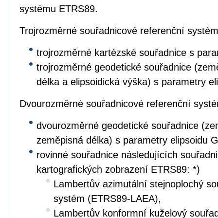
systému ETRS89.
Trojrozměrné souřadnicové referenční systé
trojrozměrné kartézské souřadnice s par
trojrozměrné geodetické souřadnice (zem
délka a elipsoidická výška) s parametry e
Dvourozměrné souřadnicové referenční syst
dvourozměrné geodetické souřadnice (ze
zeměpisná délka) s parametry elipsoidu 
rovinné souřadnice následujících souřad
kartografických zobrazení ETRS89: *)
Lambertův azimutální stejnoplochý so
systém (ETRS89-LAEA),
Lambertův konformní kuželový souřad