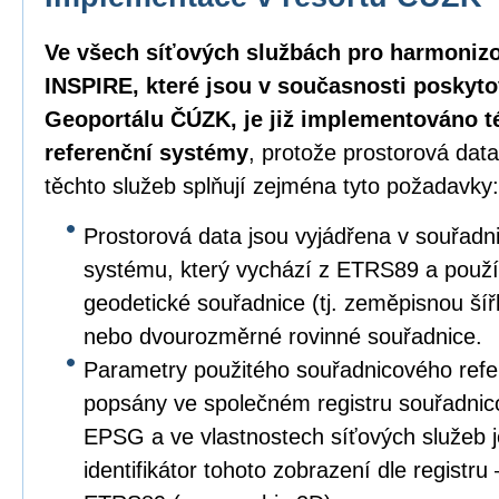
Ve všech síťových službách pro harmoniz
INSPIRE, které jsou v současnosti poskyt
Geoportálu ČÚZK, je již implementováno 
referenční systémy
, protože prostorová dat
těchto služeb splňují zejména tyto požadavky:
Prostorová data jsou vyjádřena v souřad
systému, který vychází z ETRS89 a použ
geodetické souřadnice (tj. zeměpisnou ší
nebo dvourozměrné rovinné souřadnice.
Parametry použitého souřadnicového refe
popsány ve společném registru souřadnic
EPSG a ve vlastnostech síťových služeb 
identifikátor tohoto zobrazení dle registr