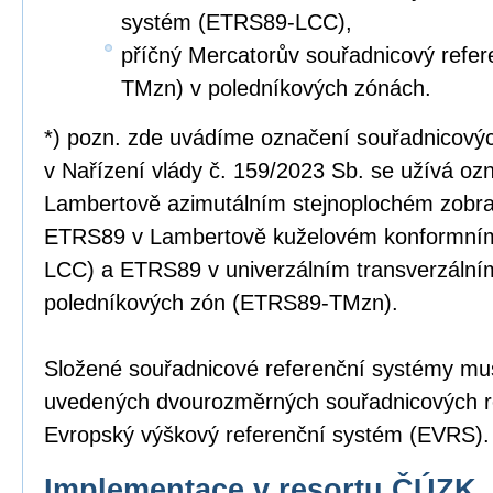
systém (ETRS89-LCC),
příčný Mercatorův souřadnicový refe
TMzn) v poledníkových zónách.
*) pozn. zde uvádíme označení souřadnicový
v Nařízení vlády č. 159/2023 Sb. se užívá o
Lambertově azimutálním stejnoplochém zobr
ETRS89 v Lambertově kuželovém konformní
LCC) a ETRS89 v univerzálním transverzální
poledníkových zón (ETRS89-TMzn).
Složené souřadnicové referenční systémy mus
uvedených dvourozměrných souřadnicových r
Evropský výškový referenční systém (EVRS).
Implementace v resortu ČÚZK