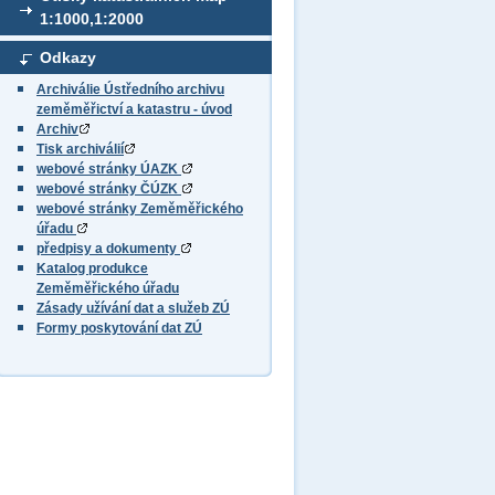
1:1000,1:2000
Odkazy
Archiválie Ústředního archivu
zeměměřictví a katastru - úvod
Archiv
Tisk archiválií
webové stránky ÚAZK
webové stránky ČÚZK
webové stránky Zeměměřického
úřadu
předpisy a dokumenty
Katalog produkce
Zeměměřického úřadu
Zásady užívání dat a služeb ZÚ
Formy poskytování dat ZÚ