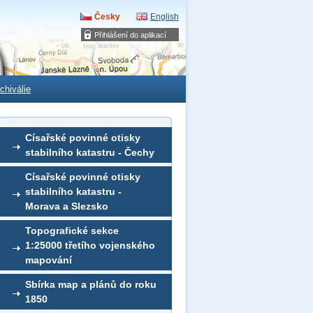
Česky
English
Přihlášení do aplikací
chiválie
Císařské povinné otisky
stabilního katastru - Čechy
Císařské povinné otisky
stabilního katastru -
Morava a Slezsko
Topografické sekce
1:25000 třetího vojenského
mapování
Sbírka map a plánů do roku
1850