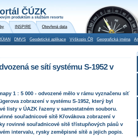
ortál ČÚZK
povým produktům a službám resortu
by
INSPIRE
Otevřená data
RÚIAN
DMVS
Geodetické aplikace
Výškopis ČR
Geografická jména
Ar
dvozená se sítí systému S-1952 v
mapy 1 : 5 000 - odvozené mělo v rámu vyznačenu síť
gerova zobrazení v systému S-1952, který byl
ové listy v ÚAZK řazeny v samostatném souboru.
inné souřadnicové sítě Křovákova zobrazení v
ky rovinné souřadnicové sítě třístupňových pásů v
ém intervalu, rysky zeměpisné sítě a jejich popis.