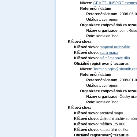
Název:
GEMET - INSPIRE themes,
Referenční datum
Referenční datum:
2008-06-
Událost:
zveřejnění
Organizace zodpovědná za tezau
Název organizace:
Joint Res
Role:
kontaktní bod
Klíčová slova
Klíčové slovo:
mapová archiválie
Klíčové slovo:
stará mapa
Klíčové slovo:
státní mapové dílo
Oficiálně registrovaný tezaurus
Název:
Terminologický slovník zem
Referenční datum
Referenční datum:
2009-01-
Událost:
zveřejnění
Organizace zodpovědná za tezau
Název organizace:
Český úřa
Role:
kontaktní bod
Klíčová slova
Klíčové slovo:
archivní mapy
Klíčové slovo:
Ústřední archiv zeměmě
Klíčové slovo:
měřítko 1:5 000
Klíčové slovo:
katastrální složka
Oficiálně registrovaný tezaurus