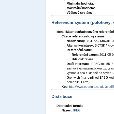
Minimální hodnota:
Maximální hodnota:
Výškový systém:
Referenční systém (polohový,
Identifikátor souřadnicového referenč
Citace referenčního systému
Název zdroje:
S-JTSK / Krovak Ea
Alternativní název:
S-JTSK / Kro
Referenční datum
Referenční datum:
2011-05-0
Událost:
revize
Další informace:
EPSG kód 5514 S
zachovává matematickou tzv. „east
východ a osa Y kladně na sever. J
Grenwich ( na rozdíl od EPSG kódu
poledníku Ferro).
Kód:
http://www.opengis.net/def/crs/
Distribuce
Distribuční formát
Název:
JPEG