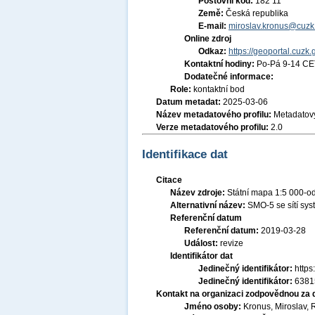
Poštovní kód:
182 11
Země:
Česká republika
E-mail:
miroslav.kronus@cuzk
Online zdroj
Odkaz:
https://geoportal.cuzk.
Kontaktní hodiny:
Po-Pá 9-14 CE
Dodatečné informace:
Role:
kontaktní bod
Datum metadat:
2025-03-06
Název metadatového profilu:
Metadatový
Verze metadatového profilu:
2.0
Identifikace dat
Citace
Název zdroje:
Státní mapa 1:5 000-o
Alternativní název:
SMO-5 se sítí sy
Referenční datum
Referenční datum:
2019-03-28
Událost:
revize
Identifikátor dat
Jedinečný identifikátor:
http
Jedinečný identifikátor:
6381
Kontakt na organizaci zodpovědnou za 
Jméno osoby:
Kronus, Miroslav, 