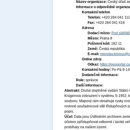
Název organizace:
Český úřad ze
Informace o odpovědné organiza
Kontaktní telefon
Telefon:
+420 284 041 111
Fax:
+420 284 041 416
Adresa
Dodací místo:
Pod sídlišt
Město:
Praha 8
Poštovní kód:
182 11
Země:
Česká republika
E-mail:
miroslav.kronus@c
Online zdroj
Odkaz:
https://geoportal.c
Kontaktní hodiny:
Po-Pá 9-1
Dodatečné informace:
Role:
správce
Další informace:
Abstrakt:
Druhé doplněné vydání Státní 
Krügerova zobrazení v systému S-1952, kt
souboru. Mapový rám obsahuje rysky rovi
rovinné souřadnicové sítě třístupňových p
popis.
Účel:
Data jsou Ústředním archivem země
účelem zpřístupňovat odborné i laické veř
probíhaly na našem území.