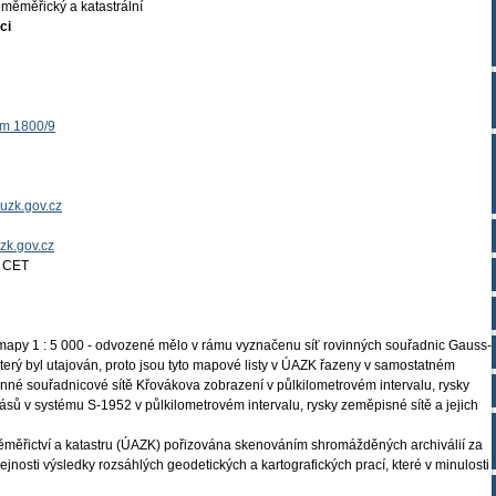
měměřický a katastrální
ci
ěm 1800/9
uzk.gov.cz
uzk.gov.cz
4 CET
mapy 1 : 5 000 - odvozené mělo v rámu vyznačenu síť rovinných souřadnic Gauss-
erý byl utajován, proto jsou tyto mapové listy v ÚAZK řazeny v samostatném
nné souřadnicové sítě Křovákova zobrazení v půlkilometrovém intervalu, rysky
ásů v systému S-1952 v půlkilometrovém intervalu, rysky zeměpisné sítě a jejich
měřictví a katastru (ÚAZK) pořizována skenováním shromážděných archiválií za
ejnosti výsledky rozsáhlých geodetických a kartografických prací, které v minulosti