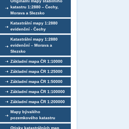
Originální mapy stabilního
katastru 1:2880 – Čechy,
Morava a Slezsko
Katastrální mapy 1:2880
evidenční - Čechy
Katastrální mapy 1:2880
evidenční – Morava a
Slezsko
Základní mapa ČR 1:10000
Základní mapa ČR 1:25000
Základní mapa ČR 1:50000
Základní mapa ČR 1:100000
Základní mapa ČR 1:200000
Mapy bývalého
pozemkového katastru
Otisky katastrálních map