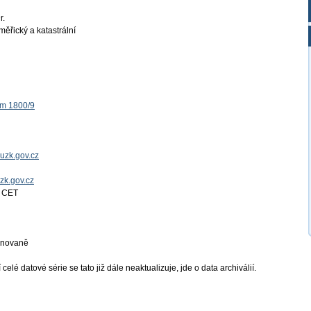
r.
ěřický a katastrální
ěm 1800/9
uzk.gov.cz
uzk.gov.cz
4 CET
ánovaně
elé datové série se tato již dále neaktualizuje, jde o data archiválií.