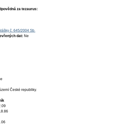
dpovědná za tezaurus:
lášky č. 645/2004 Sb.
tevřených dat:
Ne
ce
území České republiky.
ník
2.09
18.86
.06