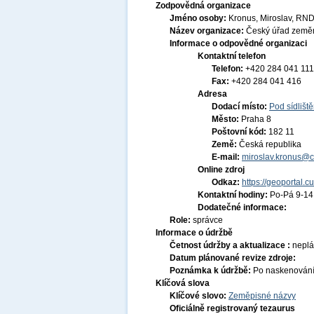
Zodpovědná organizace
Jméno osoby:
Kronus, Miroslav, RND
Název organizace:
Český úřad zeměm
Informace o odpovědné organizaci
Kontaktní telefon
Telefon:
+420 284 041 111
Fax:
+420 284 041 416
Adresa
Dodací místo:
Pod sídlišt
Město:
Praha 8
Poštovní kód:
182 11
Země:
Česká republika
E-mail:
miroslav.kronus@c
Online zdroj
Odkaz:
https://geoportal.c
Kontaktní hodiny:
Po-Pá 9-1
Dodatečné informace:
Role:
správce
Informace o údržbě
Četnost údržby a aktualizace :
nepl
Datum plánované revize zdroje:
Poznámka k údržbě:
Po naskenování c
Klíčová slova
Klíčové slovo:
Zeměpisné názvy
Oficiálně registrovaný tezaurus