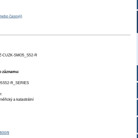
 nebo časový)
Z-CUZK-SMO5_S52-R
ho záznamu:
5S52-R_SERIES
r.
ěřický a katastrální
1800/9