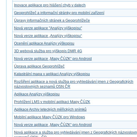
Inovace aplikace pro hlášení chyb v datech
Geoprohlížeč a informační stránky pro mobilní zařízení
Úpravy informačních stránek a Geoprohlížeče
Nová verze aplikace "Analýzy výškopisu"
Nová verze aplikace „Analýzy výškopisu“
Ocenění aplikace Analýzy výškopisu
3D webová služba pro výškopis DMR 4G
Nová verze aplikace „Mapy ČÚZK“ pro Android
Úprava aplikace Geoprohlížeč
Katastrální mapa v aplikaci Analýzy výškopisu
Rozšíření aplikace a nová služba pro vyhledávání jmen z Geografických
názvoslovných seznamů OSN ČR
Aplikace Analýzy výškopisu
Prohlížení LMS v mobilní aplikaci Mapy ČÚZK
Aplikace Archiv leteckých měřických snímků
Mobilní aplikace Mapy ČÚZK pro Windows
Nová verze aplikace „Mapy ČÚZK“ pro Android
Nová aplikace a služba pro vyhledávání jmen z Geografických názvoslov