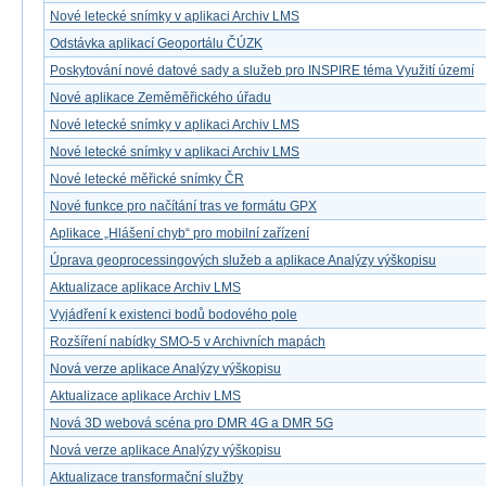
Nové letecké snímky v aplikaci Archiv LMS
Odstávka aplikací Geoportálu ČÚZK
Poskytování nové datové sady a služeb pro INSPIRE téma Využití území
Nové aplikace Zeměměřického úřadu
Nové letecké snímky v aplikaci Archiv LMS
Nové letecké snímky v aplikaci Archiv LMS
Nové letecké měřické snímky ČR
Nové funkce pro načítání tras ve formátu GPX
Aplikace „Hlášení chyb“ pro mobilní zařízení
Úprava geoprocessingových služeb a aplikace Analýzy výškopisu
Aktualizace aplikace Archiv LMS
Vyjádření k existenci bodů bodového pole
Rozšíření nabídky SMO-5 v Archivních mapách
Nová verze aplikace Analýzy výškopisu
Aktualizace aplikace Archiv LMS
Nová 3D webová scéna pro DMR 4G a DMR 5G
Nová verze aplikace Analýzy výškopisu
Aktualizace transformační služby