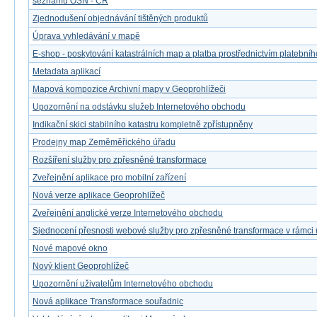
seznamů OSN - ČR
Zjednodušení objednávání tištěných produktů
Úprava vyhledávání v mapě
E-shop - poskytování katastrálních map a platba prostřednictvím platebníh
Metadata aplikací
Mapová kompozice Archivní mapy v Geoprohlížeči
Upozornění na odstávku služeb Internetového obchodu
Indikační skici stabilního katastru kompletně zpřístupněny
Prodejny map Zeměměřického úřadu
Rozšíření služby pro zpřesněné transformace
Zveřejnění aplikace pro mobilní zařízení
Nová verze aplikace Geoprohlížeč
Zveřejnění anglické verze Internetového obchodu
Sjednocení přesnosti webové služby pro zpřesněné transformace v rámci
Nové mapové okno
Nový klient Geoprohlížeč
Upozornění uživatelům Internetového obchodu
Nová aplikace Transformace souřadnic