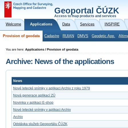
Geoportal ČÚZK
Access to map products and services
Welcome
Applications
Data
Services
INSPIRE
Provision of geodata
Cadastre
RUIAN
DMVS
Geodetic App.
Altim
You are here:
Applications / Provision of geodata
Archive: News of the applications
News
Nové letecké snímky v aplikaci Archiv z roku 1979
Nová generace aplikací ZÚ
Novinka v aplikaci E-shop
Nové letecké snímky v aplikaci Archiv
Archiv
Odstávka služeb Geoportálu ČÚZK