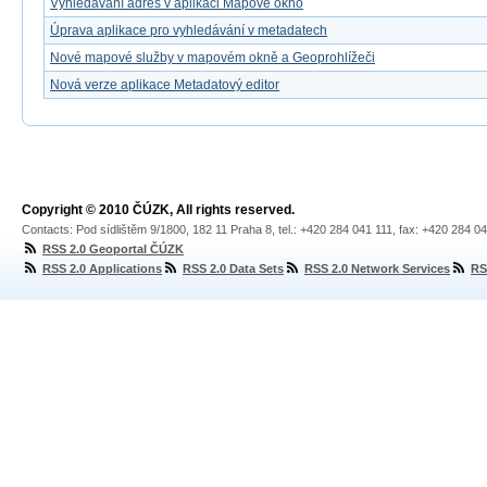
Vyhledávání adres v aplikaci Mapové okno
Úprava aplikace pro vyhledávání v metadatech
Nové mapové služby v mapovém okně a Geoprohlížeči
Nová verze aplikace Metadatový editor
Copyright © 2010 ČÚZK, All rights reserved.
Contacts: Pod sídlištěm 9/1800, 182 11 Praha 8, tel.: +420 284 041 111, fax: +420 284 0
RSS 2.0 Geoportal ČÚZK
RSS 2.0 Applications
RSS 2.0 Data Sets
RSS 2.0 Network Services
RS