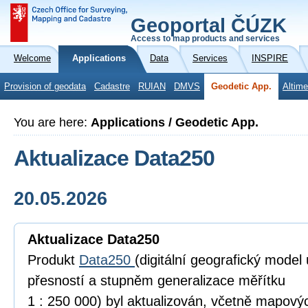
Geoportal ČÚZK
Access to map products and services
Welcome
Applications
Data
Services
INSPIRE
Provision of geodata
Cadastre
RUIAN
DMVS
Geodetic App.
Altime
You are here:
Applications / Geodetic App.
Aktualizace Data250
20.05.2026
Aktualizace Data250
Produkt
Data250
(digitální geografický model
přesností a stupněm generalizace měřítku
1 : 250 000) byl aktualizován, včetně mapov