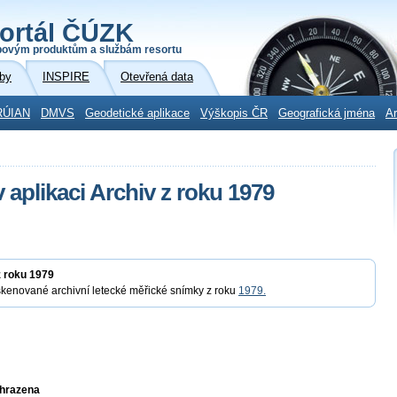
ortál ČÚZK
povým produktům a službám resortu
by
INSPIRE
Otevřená data
RÚIAN
DMVS
Geodetické aplikace
Výškopis ČR
Geografická jména
Ar
 aplikaci Archiv z roku 1979
z roku 1979
skenované archivní letecké měřické snímky z roku
1979.
yhrazena