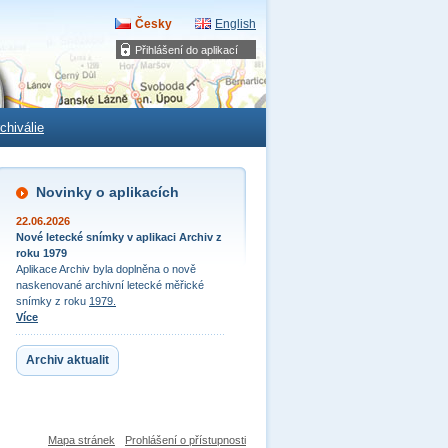
Česky
English
Přihlášení do aplikací
chiválie
Novinky o aplikacích
22.06.2026
Nové letecké snímky v aplikaci Archiv z
roku 1979
Aplikace Archiv byla doplněna o nově
naskenované archivní letecké měřické
snímky z roku
1979.
Více
Archiv aktualit
Mapa stránek
Prohlášení o přístupnosti