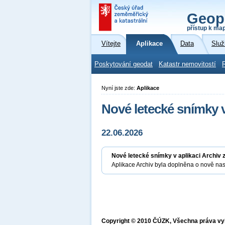
Geop
přístup k ma
Vítejte
Aplikace
Data
Služ
Poskytování geodat
Katastr nemovitostí
Nyní jste zde:
Aplikace
Nové letecké snímky v
22.06.2026
Nové letecké snímky v aplikaci Archiv 
Aplikace Archiv byla doplněna o nově na
Copyright © 2010 ČÚZK, Všechna práva v