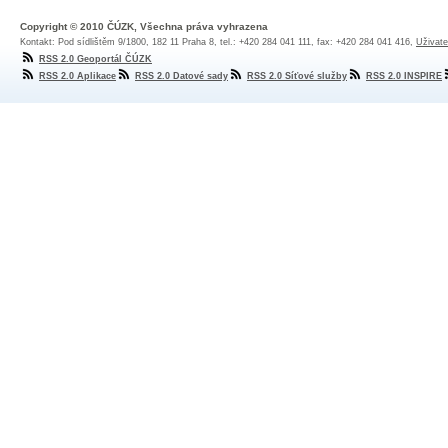
Copyright © 2010 ČÚZK, Všechna práva vyhrazena
Kontakt: Pod sídlištěm 9/1800, 182 11 Praha 8, tel.: +420 284 041 111, fax: +420 284 041 416,
Uživate
RSS 2.0 Geoportál ČÚZK
RSS 2.0 Aplikace
RSS 2.0 Datové sady
RSS 2.0 Síťové služby
RSS 2.0 INSPIRE