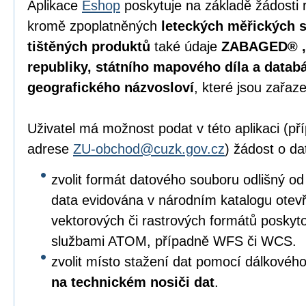
Aplikace
Eshop
poskytuje na základě žádosti 
kromě zpoplatněných
leteckých měřických s
tištěných produktů
také údaje
ZABAGED® , 
republiky, státního mapového díla a data
geografického názvosloví
, které jsou zařaz
Uživatel má možnost podat v této aplikaci (p
adrese
ZU-obchod@cuzk.gov.cz
) žádost o da
zvolit formát datového souboru odlišný od
data evidována v národním katalogu otevře
vektorových či rastrových formátů posky
službami ATOM, případně WFS či WCS.
zvolit místo stažení dat pomocí dálkového
na technickém nosiči dat
.