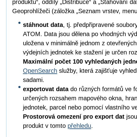
produktu“, oddíly „Distribuce“ a „Stahování da
Geoprohlížeči (záložka „Seznam vrstev, menu
stáhnout data
, tj. předpřipravené soubo
ATOM. Data jsou dělena po vhodných výd
uložena v minimálně jednom z otevřených
výdejních jednotek ke stažení je určen 
Maximální počet 100 vyhledaných jedn
OpenSearch
služby, která zajišťuje vyhl
sadami.
exportovat data
do různých formátů ve 
určených rozsahem mapového okna, hran
jednotek, parcel nebo pomocí vlastního v
Prostorová omezení pro export dat
jsou
produkt v tomto
přehledu
.