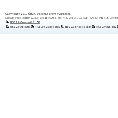
Copyright © 2010 ČÚZK, Všechna práva vyhrazena
Kontakt: Pod sídlištěm 9/1800, 182 11 Praha 8, tel.: +420 284 041 111, fax: +420 284 041 416,
Uživate
RSS 2.0 Geoportál ČÚZK
RSS 2.0 Aplikace
RSS 2.0 Datové sady
RSS 2.0 Síťové služby
RSS 2.0 INSPIRE