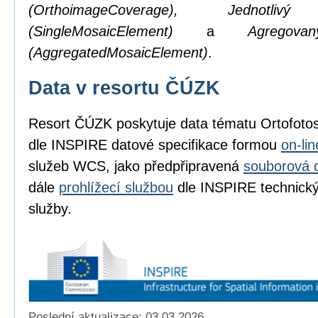
(OrthoimageCoverage), Jednotl
(SingleMosaicElement)
a
Agregov
(AggregatedMosaicElement)
.
Data v resortu ČÚZK
Resort ČÚZK poskytuje data tématu Ortofot
dle INSPIRE datové specifikace formou
on-li
služeb WCS, jako předpřipravená
souborová 
dále
prohlížecí službou
dle INSPIRE technickýc
služby.
Poslední aktualizace: 03.03.2026