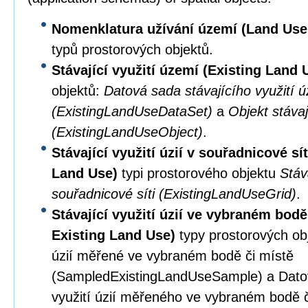
Nomenklatura užívání území (Land Us
typů prostorových objektů.
Stávající využití území (Existing Land
objektů:
Datová sada stávajícího využití úz
(ExistingLandUseDataSet)
a
Objekt stávaj
(ExistingLandUseObject)
.
Stávající využití úzií v souřadnicové sí
Land Use)
typi prostorového objektu
Stáva
souřadnicové síti (ExistingLandUseGrid)
.
Stávající využití úzií ve vybraném bod
Existing Land Use)
typy prostorových obj
úzií měřené ve vybraném bodě či místě
(SampledExistingLandUseSample) a Datov
využití úzií měřeného ve vybraném bodě č