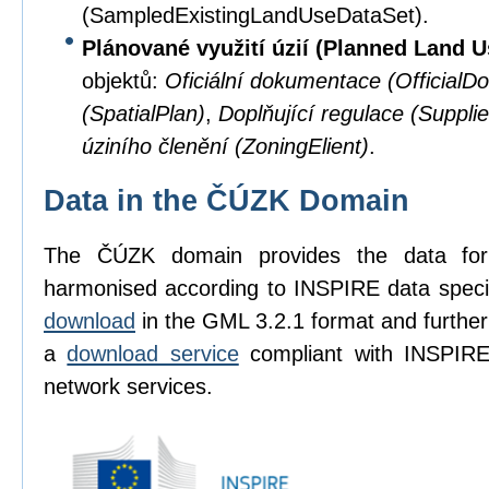
(SampledExistingLandUseDataSet).
Plánované využití úzií (Planned Land 
objektů:
Oficiální dokumentace (OfficialD
(SpatialPlan)
,
Doplňující regulace (Suppli
úziního členění (ZoningElient)
.
Data in the ČÚZK Domain
The ČÚZK domain provides the data fo
harmonised according to INSPIRE data speci
download
in the GML 3.2.1 format and furthe
a
download service
compliant with INSPIRE 
network services.