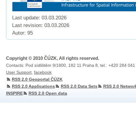
Last update: 03.03.2026
Last revision:
03.03.2026
Autor: 95
Copyright © 2010 ČÚZK, All rights reserved.
Contacts: Pod sídlištěm 9/1800, 182 11 Praha 8, tel.: +420 284 041
User Support
,
facebook
RSS 2.0 Geoportal ČÚZK
RSS 2.0 Applications
RSS 2.0 Data Sets
RSS 2.0 Networ
INSPIRE
RSS 2.0 Open data