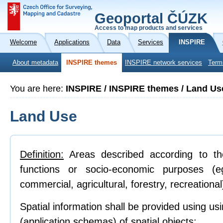
Geoportal ČÚZK
Access to map products and services
Welcome
Applications
Data
Services
INSPIRE
About metadata
INSPIRE themes
INSPIRE network services
Term
You are here:
INSPIRE / INSPIRE themes / Land Us
Land Use
Definition:
Areas described according to th
functions or socio-economic purposes (eg r
commercial, agricultural, forestry, recreational
Spatial information shall be provided using us
(application schemas) of spatial objects: