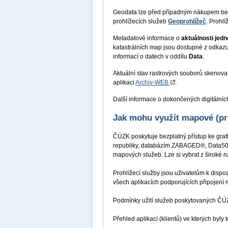
Geodata lze před případným nákupem b
prohlížecích služeb
Geoprohlížeč
. Prohlí
Metadatové informace o
aktuálnosti jed
katastrálních map jsou dostupné z odkaz
informací o datech v oddílu
Data
.
Aktuální stav rastrových souborů skenovaný
aplikaci
Archiv-WEB
.
Další informace o dokončených digitálníc
Jak mohu využít mapové (pr
ČÚZK poskytuje bezplatný přístup ke graf
republiky, databázím ZABAGED®, Data50,
mapových služeb. Lze si vybrat z širok
Prohlížecí služby jsou uživatelům k dispo
všech aplikacích podporujících připojení 
Podmínky užití služeb poskytovaných Č
Přehled aplikací (klientů) ve kterých byly