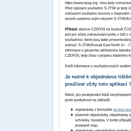
https://www.epsg.org. Jsou tedy rovnocenn
Před výpisem souřadnic S-JTSK je tedy v
zobrazení souřadnic kurzoru v mapovém 
slovně uvedena svým názvem S-JTSK/Krov
Příklad:
stanice CZEPOS na budově ČÚZK 
polí pro účely zobrazování prvku v GIS v
souřadnice, které jsou takto presentován
zobrazí: S-JTSK/Krovak East North X= - 7
Informace o geoprvku atributovou tabulku
CZEPOS, tedy čísla v projekci kladného K
Další informace o souřadnicových systém
Je nutné k objednávce tišt
používat vždy tuto aplikaci 
Nikoli, pro poskytování tisků nevyžadujeme
proto poskytnout na základě:
objednávky z formuláře
on-line pro
písemné objednávky, objednávky u
schránky: 6yvadsa. V tomto případě 
prodejně map,
objednávky uskutečněné osobně 