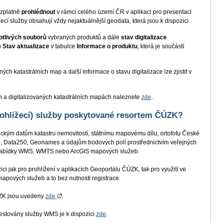
ezplatně
prohlédnout
v rámci celého území ČR v aplikaci pro presentaci
žecí služby obsahují vždy nejaktuálnější geodata, která jsou k dispozici.
notlivých souborů
vybraných produktů a dále
stav digitalizace
u
Stav aktualizace
v tabulce
Informace o produktu
, která je součástí
ch katastrálních map a další informace o stavu digitalizace lze zjistit v
h a digitalizovaných katastrálních mapách naleznete
zde
.
ohlížecí) služby poskytované resortem ČÚZK?
ickým datům katastru nemovitostí, státnímu mapovému dílu, ortofotu České
 Data250, Geonames a údajům bodových polí prostřednictvím veřejných
é nabídky WMS, WMTS nebo ArcGIS mapových služeb.
zici jak pro prohlížení v aplikacích Geoportálu ČÚZK
, tak pro využití ve
mapových služeb a to bez nutnosti registrace.
ÚZK jsou uvedeny
zde
.
 testovány služby WMS je k dispozici
zde
.