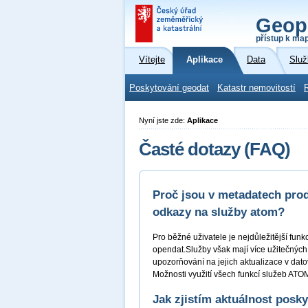
Geop
přístup k ma
Vítejte
Aplikace
Data
Služ
Poskytování geodat
Katastr nemovitostí
Nyní jste zde:
Aplikace
Časté dotazy (FAQ)
Proč jsou v metadatech prod
odkazy na služby atom?
Pro běžné uživatele je nejdůležitější fun
opendat.Služby však mají více užitečných
upozorňování na jejich aktualizace v dat
Možnosti využití všech funkcí služeb AT
Jak zjistím aktuálnost posk