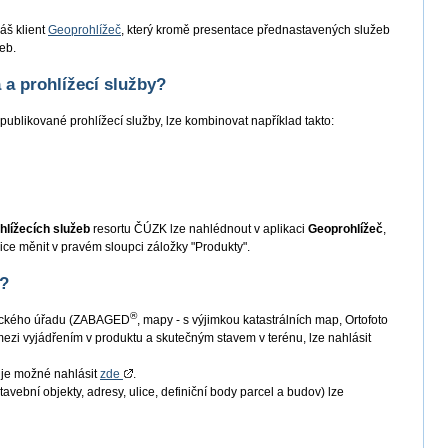
áš klient
Geoprohlížeč
, který kromě presentace přednastavených služeb
eb.
a prohlížecí služby?
publikované prohlížecí služby, lze kombinovat například takto:
hlížecích služeb
resortu ČÚZK lze nahlédnout v aplikaci
Geoprohlížeč
,
ce měnit v pravém sloupci záložky "Produkty".
 ?
®
řického úřadu (ZABAGED
, mapy - s výjimkou katastrálních map, Ortofoto
zi vyjádřením v produktu a skutečným stavem v terénu, lze nahlásit
je možné nahlásit
zde
.
ební objekty, adresy, ulice, definiční body parcel a budov) lze