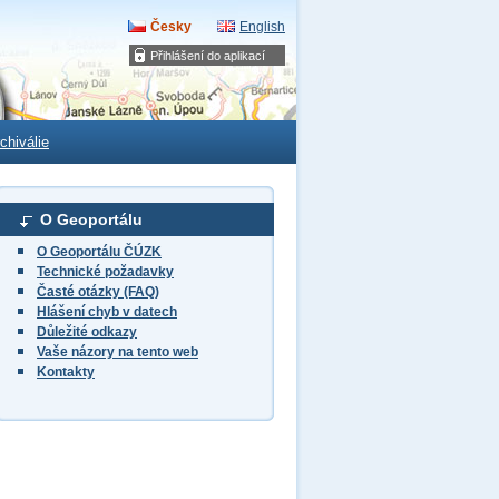
Česky
English
Přihlášení do aplikací
chiválie
O Geoportálu
O Geoportálu ČÚZK
Technické požadavky
Časté otázky (FAQ)
Hlášení chyb v datech
Důležité odkazy
Vaše názory na tento web
Kontakty