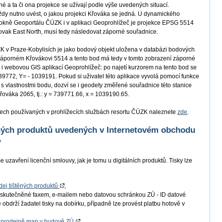
é a ta či ona projekce se užívají podle výše uvedených situací.
ždy nutno uvést, o jakou projekci Křováka se jedná. U dynamického
okně Geoportálu ČÚZK i v aplikaci Geoprohlížeč je projekce EPSG 5514
ak East North, musí tedy následovat záporné souřadnice.
v Praze-Kobylisích je jako bodový objekt uložena v databázi bodových
 záporném Křovákovi 5514 a tento bod má tedy v tomto zobrazení záporné
y i webovou GIS aplikací Geoprohlížeč: po najetí kurzorem na tento bod se
39772, Y= - 1039191. Pokud si uživatel této aplikace vyvolá pomocí funkce
 s vlastnostmi bodu, dozví se i geodety změřené souřadnice této stanice
řováka 2065, tj.: y = 739771.66, x = 1039190.65.
ech používaných v prohlížecích službách resortu ČÚZK naleznete
zde
.
ěných produktů uvedených v Internetovém obchodu
?
 uzavření licenční smlouvy, jak je tomu u digitálních produktů. Tisky lze
dej tištěných produktů
,
skutečněné faxem, e-mailem nebo datovou schránkou ZÚ - ID datové
obdrží žadatel tisky na dobírku, případně lze provést platbu hotově v
v
prodejně map v budově ZÚ
.