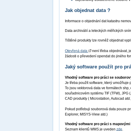
Jak objednat data ?
Informace o objednání dat katastru nemov
Data archiválií a leteckých měřických sní
Tištěné produkty lze rovněž objednat vy
Otevřená data
není třeba objednávat, j
žádosti o převedení opendat do jiného for
Jaký software použít pro prá
Vhodný software pro práci se souborov
Je třeba použít software, který umožňuje 
To jsou vektorová data ve formátech shp, 
souřadnicovém systému TIF (TFW), JPG (JG
CAD produkty ( Microstation, Autocad atd.
Pokud potřebuji souborová data pouze pro
Explorer, MISYS-View atd.)
Vhodný software pro práci s mapovými
Seznam klientů WMS je uveden
zde
.