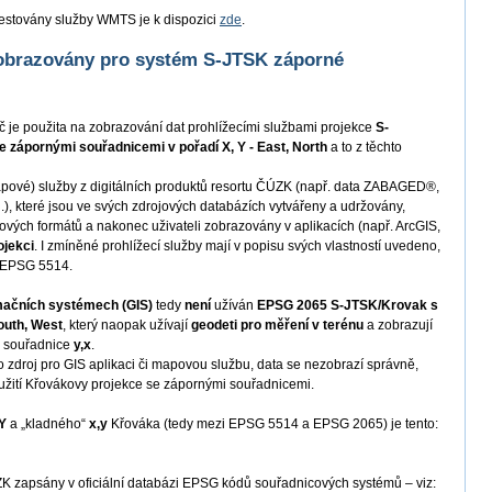
y testovány služby WMTS je k dispozici
zde
.
zobrazovány pro systém S-JTSK záporné
eč je použita na zobrazování dat prohlížecími službami projekce
S-
 zápornými souřadnicemi v pořadí X, Y - East, North
a to z těchto
pové) služby z digitálních produktů resortu ČÚZK (např. data ZABAGED®,
, které jsou ve svých zdrojových databázích vytvářeny a udržovány,
ých formátů a nakonec uživateli zobrazovány v aplikacích (např. ArcGIS,
ojekci
. I zmíněné prohlížecí služby mají v popisu svých vlastností uvedeno,
v EPSG 5514.
ormačních systémech (GIS)
tedy
není
užíván
EPSG 2065 S-JTSK/Krovak s
outh, West
, který naopak užívají
geodeti pro měření v terénu
a zobrazují
é souřadnice
y,x
.
o zdroj pro GIS aplikaci či mapovou službu, data se nezobrazí správně,
žití Křovákovy projekce se zápornými souřadnicemi.
,Y
a „kladného“
x,y
Křováka (tedy mezi EPSG 5514 a EPSG 2065) je tento:
 zapsány v oficiální databázi EPSG kódů souřadnicových systémů – viz: