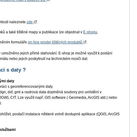
itostí naleznete
zde
.
mků a také tištěné mapy a publikace lze objednat v
E-shopu
.
plněním formuláře
on-line prodej tištěných produktů
.
e umožněno jejich přímé stahování. E-shop je možné využít k podání
mátu nebo jejich poskytnutí na technickém nosiči dat.
ci s daty ?
ými daty
práci s georeferencovanými daty.
dgn, dxf, gml a rastrová data doplněná soubory pro umístění v
W), CIT. Lze využít např. GIS software ( Geomedia, ArcGIS atd.) nebo
).
hlížet, postačí instalace některé volně dostupné aplikace (QGIS, ArcGIS
 službami