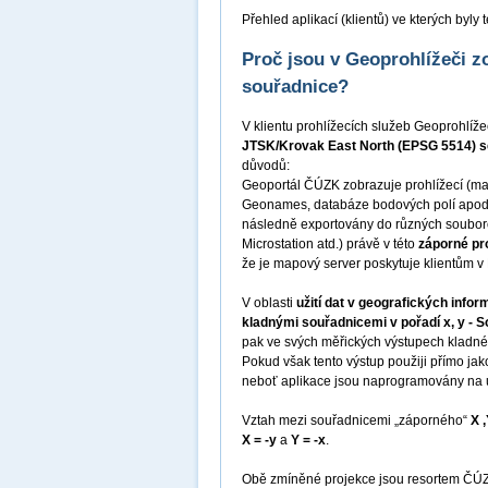
Přehled aplikací (klientů) ve kterých byl
Proč jsou v Geoprohlížeči 
souřadnice?
V klientu prohlížecích služeb Geoprohlíž
JTSK/Krovak East North (EPSG 5514) se
důvodů:
Geoportál ČÚZK zobrazuje prohlížecí (ma
Geonames, databáze bodových polí apod.)
následně exportovány do různých souborov
Microstation atd.) právě v této
záporné pr
že je mapový server poskytuje klientům 
V oblasti
užití dat v geografických inf
kladnými souřadnicemi v pořadí x, y - S
pak ve svých měřických výstupech kladn
Pokud však tento výstup použiji přímo jak
neboť aplikace jsou naprogramovány na u
Vztah mezi souřadnicemi „záporného“
X 
X = -y
a
Y = -x
.
Obě zmíněné projekce jsou resortem ČÚZK