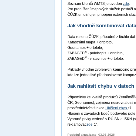
Seznam klientů WMTS je uveden
zde
.
Pro prohlížení mapových služeb postačí n
ČÚZK umožňuje i připojení externích služ
Jak vhodně kombinovat data 
Data resortu ČÚZK, případně z těchto dat 
Katastrální mapa + ortofoto,
Geonames + ortofoto,
®
ZABAGED
- polohopis + ortofoto,
®
ZABAGED
- vrstevnice + ortofoto.
Příklady vhodně zvolených
kompozic pro
kde lze jednotlivé přednastavené kompozi
Jak nahlásit chybu v datech
Připomínky ke kvalitě produktů Zeměmě
ČR, Geonames), zejména nesrovnalosti me
prostřednictvím funkce
Hlášení chyb
.
Hlášení o závadách bodů bodového pole 
Vybrané prvky vedené v RÚIAN a ISKN (stav
reklamovat
zde
.
Poslední aktualizace: 03.03.2026