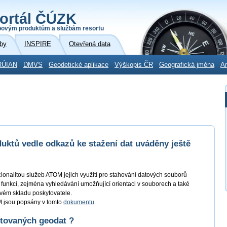
ortál ČÚZK
povým produktům a službám resortu
by
INSPIRE
Otevřená data
RÚIAN
DMVS
Geodetické aplikace
Výškopis ČR
Geografická jména
Ar
uktů vedle odkazů ke stažení dat uváděny ještě
kcionalitou služeb ATOM jejich využití pro stahování datových souborů
 funkcí, zejména vyhledávání umožňující orientaci v souborech a také
ovém skladu poskytovatele.
OM jsou popsány v tomto
dokumentu
.
ytovaných geodat ?