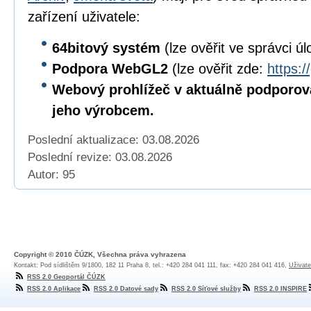
zařízení uživatele:
64bitový
systém
(lze ověřit ve správci úl
Podpora WebGL2
(lze ověřit zde:
https:/
Webový prohlížeč v aktuálně podporov
jeho výrobcem.
Poslední aktualizace: 03.08.2026
Poslední revize:
03.08.2026
Autor: 95
Copyright © 2010 ČÚZK, Všechna práva vyhrazena
Kontakt: Pod sídlištěm 9/1800, 182 11 Praha 8, tel.: +420 284 041 111, fax: +420 284 041 416,
Uživate
RSS 2.0 Geoportál ČÚZK
RSS 2.0 Aplikace
RSS 2.0 Datové sady
RSS 2.0 Síťové služby
RSS 2.0 INSPIRE