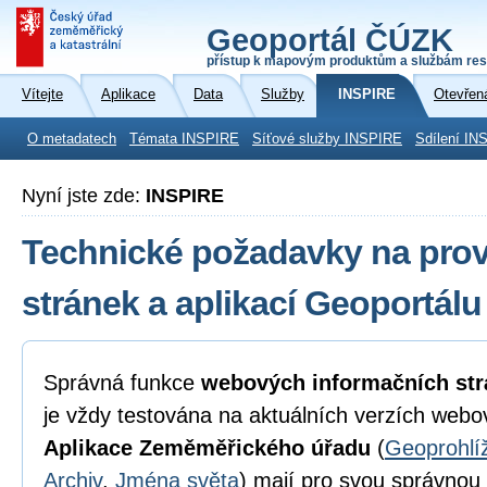
Geoportál ČÚZK
přístup k mapovým produktům a službám res
Vítejte
Aplikace
Data
Služby
INSPIRE
Otevřen
O metadatech
Témata INSPIRE
Síťové služby INSPIRE
Sdílení IN
Nyní jste zde:
INSPIRE
Technické požadavky na pro
stránek a aplikací Geoportál
Správná funkce
webových informačních str
je vždy testována na aktuálních verzích webo
Aplikace Zeměměřického úřadu
(
Geoprohlí
Archiv
,
Jména světa
) mají pro svou správnou