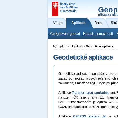
Geop
přístup k ma
Vítejte
Aplikace
Data
Služ
Poskytování geodat
Katastr nemovitostí
Nyní jste zde:
Aplikace / Geodetické aplikace
Geodetické aplikace
Geodetické aplikace jsou určeny pro po
závazných souřadnicových referenčních s
základech, z nichž poskytují výstupy, příp
Aplikace
Transformace souřadnic
umožň
na území ČR resp. v rámci EU. Transfor
GML. K transformacím je využita WCTS
ČÚZK pro transformaci mezi souřadnico
Aplikace
CZEPOS stažení dat
je apli