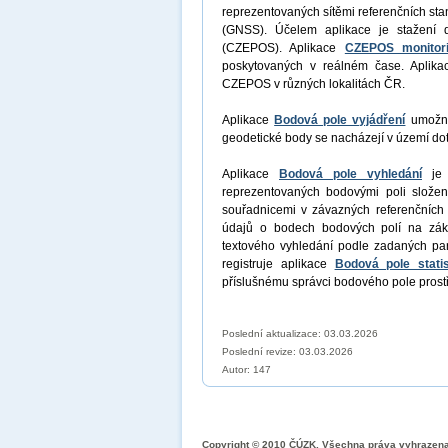
reprezentovaných sítěmi referenčních sta
(GNSS). Účelem aplikace je stažení 
(CZEPOS). Aplikace
CZEPOS monitor
poskytovaných v reálném čase. Aplik
CZEPOS v různých lokalitách ČR.
Aplikace
Bodová pole vyjádření
umožní 
geodetické body se nacházejí v území dot
Aplikace
Bodová pole vyhledání
je a
reprezentovaných bodovými poli slože
souřadnicemi v závazných referenčních 
údajů o bodech bodových polí na zák
textového vyhledání podle zadaných pa
registruje aplikace
Bodová pole statis
příslušnému správci bodového pole prost
Poslední aktualizace: 03.03.2026
Poslední revize:
03.03.2026
Autor: 147
Copyright © 2010 ČÚZK, Všechna práva vyhrazen