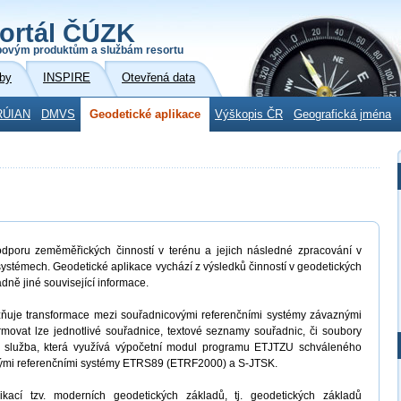
ortál ČÚZK
povým produktům a službám resortu
by
INSPIRE
Otevřená data
RÚIAN
DMVS
Geodetické aplikace
Výškopis ČR
Geografická jména
dporu zeměměřických činností v terénu a jejich následné zpracování v
ystémech. Geodetické aplikace vychází z výsledků činností v geodetických
adně jiné související informace.
uje transformace mezi souřadnicovými referenčními systémy závaznými
movat lze jednotlivé souřadnice, textové seznamy souřadnic, či soubory
 služba, která využívá výpočetní modul programu ETJTZU schváleného
vými referenčními systémy ETRS89 (ETRF2000) a S-JTSK.
kací tzv. moderních geodetických základů, tj. geodetických základů