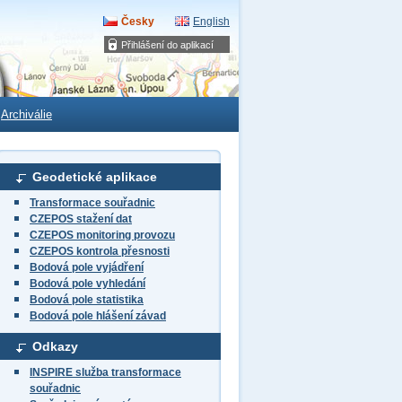
Česky
English
Přihlášení do aplikací
Archiválie
Geodetické aplikace
Transformace souřadnic
CZEPOS stažení dat
CZEPOS monitoring provozu
CZEPOS kontrola přesnosti
Bodová pole vyjádření
Bodová pole vyhledání
Bodová pole statistika
Bodová pole hlášení závad
Odkazy
INSPIRE služba transformace
souřadnic