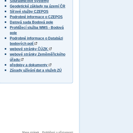
Souřadnicové systémy
Geodetické základy na území ČR
Síťové služby CZEPOS
Podrobné informace o CZEPOS
Datová sada Bodová pole
Prohlížecí služba WMS - Bodová
pole
Podrobné informace o Databázi
bodových polí
webové stránky ČÚZK
webové stránky Zeměměřického
úřadu
předpisy a dokumenty
Zásady užívání dat a služeb ZÚ
Mapa stránek
Prohlášení o přístupnosti