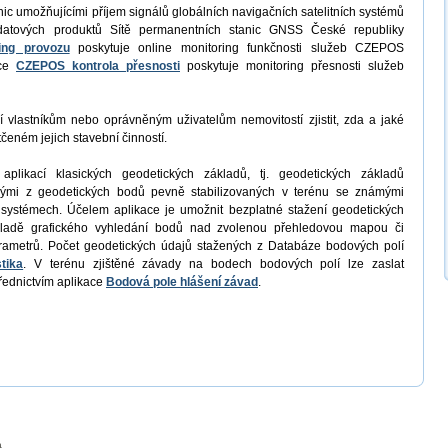
nic umožňujícími příjem signálů globálních navigačních satelitních systémů
datových produktů Sítě permanentních stanic GNSS České republiky
ing provozu
poskytuje online monitoring funkčnosti služeb CZEPOS
ace
CZEPOS kontrola přesnosti
poskytuje monitoring přesnosti služeb
vlastníkům nebo oprávněným uživatelům nemovitostí zjistit, zda a jaké
čeném jejich stavební činností.
plikací klasických geodetických základů, tj. geodetických základů
nými z geodetických bodů pevně stabilizovaných v terénu se známými
systémech. Účelem aplikace je umožnit bezplatné stažení geodetických
ladě grafického vyhledání bodů nad zvolenou přehledovou mapou či
rametrů. Počet geodetických údajů stažených z Databáze bodových polí
tika
. V terénu zjištěné závady na bodech bodových polí lze zaslat
řednictvím aplikace
Bodová pole hlášení závad
.
a